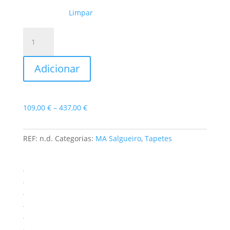
Limpar
Quantidade
de
Tapete
Adicionar
Vegas
Price
109,00
€
–
437,00
€
range:
109,00 €
REF:
n.d.
Categorias:
MA Salgueiro
,
Tapetes
through
437,00 €