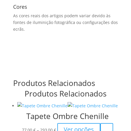
Cores
As cores reais dos artigos podem variar devido às
fontes de iluminição fotográfica ou configurações dos
ecrãs.
Produtos Relacionados
Produtos Relacionados
Tapete Ombre Chenille
Price
This
Ver opções
77,00
€
–
293,00
€