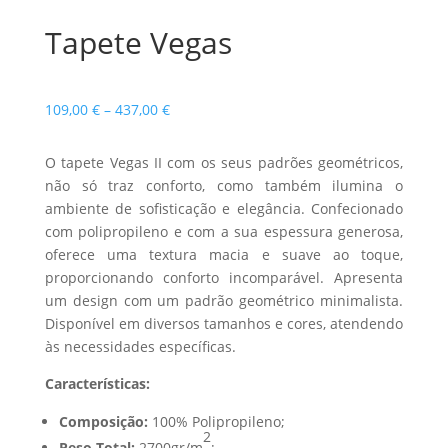
Tapete Vegas
Price
109,00
€
–
437,00
€
range:
109,00 €
O tapete Vegas II com os seus padrões geométricos,
through
não só traz conforto, como também ilumina o
437,00 €
ambiente de sofisticação e elegância. Confecionado
com polipropileno e com a sua espessura generosa,
oferece uma textura macia e suave ao toque,
proporcionando conforto incomparável. Apresenta
um design com um padrão geométrico minimalista.
Disponível em diversos tamanhos e cores, atendendo
às necessidades específicas.
Características:
Composição:
100% Polipropileno;
2
Peso Total:
2700gr/m
;