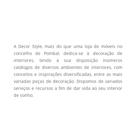
options
product
may
page
be
chosen
on
the
A Decor Style, mais do que uma loja de móveis no
product
concelho de Pombal, dedica-se à decoração de
interiores, tendo à sua disposição inúmeros
page
catálogos de diversos ambientes de interiores, com
conceitos e inspirações diversificadas, entre as mais
variadas peças de decoração. Dispomos de variados
serviços e recursos a fim de dar vida ao seu interior
de sonho.