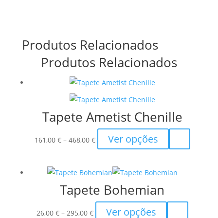
Produtos Relacionados
Produtos Relacionados
Tapete Ametist Chenille
Price
This
Ver opções
161,00
€
–
468,00
€
range:
product
161,00 €
has
through
multiple
Tapete Bohemian
468,00 €
variants.
The
Price
This
Ver opções
options
26,00
€
–
295,00
€