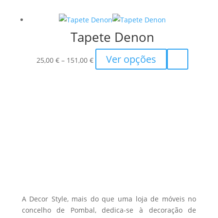
152,00 €
has
be
through
multiple
chosen
Tapete Denon
478,00 €
variants.
on
The
the
Price
This
Ver opções
options
25,00
€
–
151,00
€
product
range:
product
may
page
25,00 €
has
be
through
multiple
chosen
151,00 €
variants.
on
The
the
options
product
may
page
be
chosen
on
the
A Decor Style, mais do que uma loja de móveis no
product
concelho de Pombal, dedica-se à decoração de