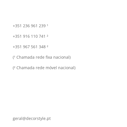
+351 236 961 239 ¹
+351 916 110 741 ²
+351 967 561 348 ²
(¹ Chamada rede fixa nacional)
(² Chamada rede móvel nacional)
geral@decorstyle.pt