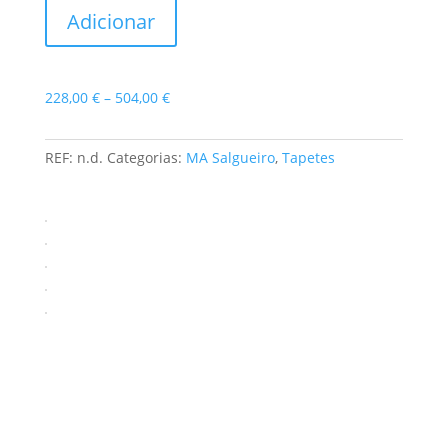
Adicionar
Natural
Dots
Price
228,00
€
–
504,00
€
range:
228,00 €
REF:
n.d.
Categorias:
MA Salgueiro
,
Tapetes
through
504,00 €