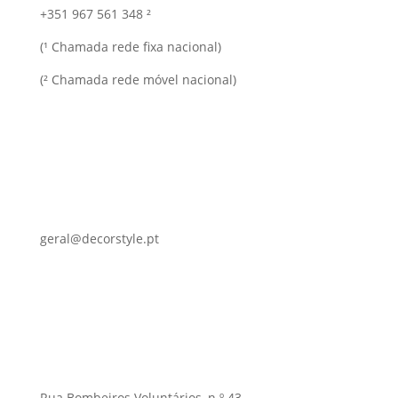
+351 967 561 348 ²
(¹ Chamada rede fixa nacional)
(² Chamada rede móvel nacional)
geral@decorstyle.pt
Rua Bombeiros Voluntários, n.º 43