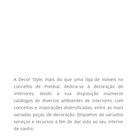
chosen
161,00 €
has
on
through
multiple
the
468,00 €
variants.
product
The
page
options
may
be
chosen
on
the
A Decor Style, mais do que uma loja de móveis no
product
concelho de Pombal, dedica-se à decoração de
interiores, tendo à sua disposição inúmeros
page
catálogos de diversos ambientes de interiores, com
conceitos e inspirações diversificadas, entre as mais
variadas peças de decoração. Dispomos de variados
serviços e recursos a fim de dar vida ao seu interior
de sonho.