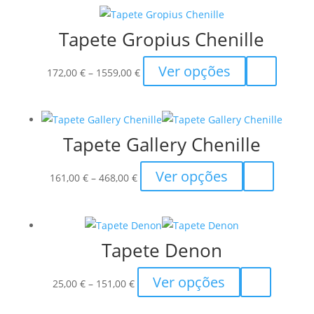
Tapete Gropius Chenille
Price
This
Ver opções
172,00
€
–
1559,00
€
range:
product
172,00 €
has
through
multiple
Tapete Gallery Chenille
1559,00 €
variants.
The
Price
This
Ver opções
options
161,00
€
–
468,00
€
range:
product
may
161,00 €
has
be
through
multiple
chosen
Tapete Denon
468,00 €
variants.
on
The
the
Price
This
Ver opções
options
25,00
€
–
151,00
€
product
range:
product
may
page