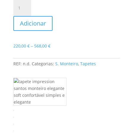
Quantidade
de
Tapete
Adicionar
Impression
Price
220,00
€
–
568,00
€
range:
220,00 €
REF:
n.d.
Categorias:
S. Monteiro
,
Tapetes
through
568,00 €