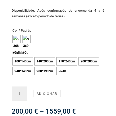
Disponibilidade:
Após confirmação de encomenda 4 a 6
semanas (exceto período de férias).
Cor / Padrão
Medida
100*140cm
140*200cm
170*240cm
200*280cm
240*340cm
280*390cm
Ø240
Quantidade
ADICIONAR
de
Tapete
Cubist
Price
200,00
€
–
1559,00
€
Chenille