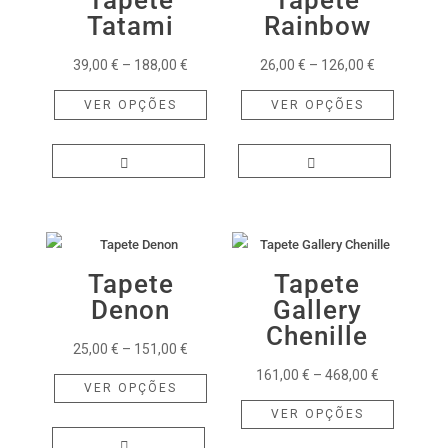
Tapete
Tapete
Tatami
Rainbow
Price
Price
39,00
€
–
188,00
€
26,00
€
–
126,00
€
range:
This
range:
This
VER OPÇÕES
VER OPÇÕES
39,00 €
product
26,00 €
product
through
has
through
has
188,00 €
multiple
126,00 €
multiple
variants.
variants.
The
The
options
options
may
may
Tapete
Tapete
be
be
Denon
Gallery
chosen
chosen
Chenille
Price
25,00
€
–
151,00
€
on
on
range:
This
Price
161,00
€
–
468,00
€
the
the
VER OPÇÕES
25,00 €
product
range:
This
product
product
VER OPÇÕES
through
has
161,00 €
product
page
page