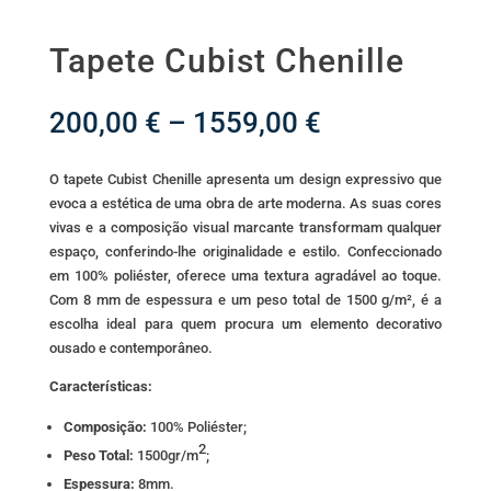
Tapete Cubist Chenille
Price
200,00
€
–
1559,00
€
range:
200,00 €
O tapete Cubist Chenille apresenta um design expressivo que
through
evoca a estética de uma obra de arte moderna. As suas cores
1559,00 €
vivas e a composição visual marcante transformam qualquer
espaço, conferindo-lhe originalidade e estilo. Confeccionado
em 100% poliéster, oferece uma textura agradável ao toque.
Com 8 mm de espessura e um peso total de 1500 g/m², é a
escolha ideal para quem procura um elemento decorativo
ousado e contemporâneo.
Características:
Composição:
100% Poliéster;
2
Peso Total:
1500gr/m
;
Espessura:
8mm.