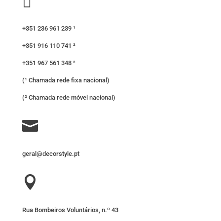

+351 236 961 239 ¹
+351 916 110 741 ²
+351 967 561 348 ²
(¹ Chamada rede fixa nacional)
(² Chamada rede móvel nacional)

geral@decorstyle.pt

Rua Bombeiros Voluntários, n.º 43