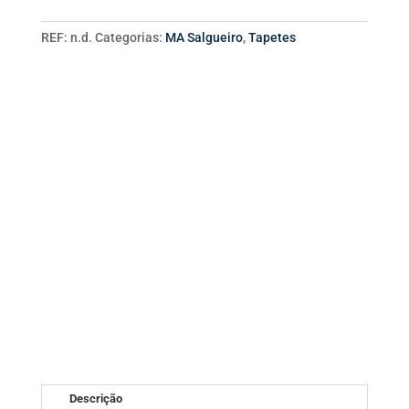
range:
200,00 €
through
REF:
n.d.
Categorias:
MA Salgueiro
,
Tapetes
1559,00 €
Descrição