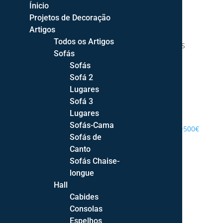
Ínicio
Projetos de Decoração
Artigos
Todos os Artigos
DECOR STYLE | DECORAÇÃO DE INTERIORES
Sofás
Sofás
Sofá 2
Lugares
Sofá 3
PROJETOS DE DECORAÇÃO
Lugares
Sofás-Cama
ENTREGA GRATUITA PORTUGAL CONTINENTAL >500€
Sofás de
Canto
Sofás Chaise-
longue
Hall
Cabides
Consolas
Espelhos