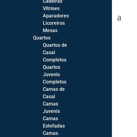
Cadeiras
Vitrines
0 Items
Aparadores
Licoreiros
Mesas
Quartos
Quartos de
Início
Casal
Sofás
Completos
Sofás
Quartos
Cadeirões
Juvenis
Sofás-Cama
Completos
Sofás de Canto
Camas de
Casal
Sofá 2 Lugares
Camas
Sofá 3 Lugares
Juvenis
Sofá Chaise-longue
Camas
Todos os Sofás
Estofadas
Camas
Extras