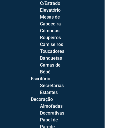
C/Estrado
Com Arrumação
Elevatório
Relaxes Elétricos
Mesas de
Cabeceira
Cómodas
Roupeiros
Camiseiros
Salas
Toucadores
Sala de Estar
Banquetas
Sofás
Camas de
Cadeirões
Bébé
Bases TV
Escritório
Licoreiros
Secretárias
Estantes
Prateleiras
Decoração
Mesas de Centro
Almofadas
Decorativas
Sala de Jantar
Papel de
Cadeiras
Parede