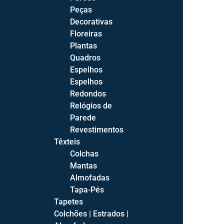
Aparadores
Peças
Cristaleiras
Decorativas
Mesas de Jantar
Floreiras
Mesas de Jantar Fixas
Plantas
Mesas de Jantar Extensíveis
Quadros
Espelhos
Salas
Espelhos
Salas de Estar Completas
Redondos
Salas de Jantar Completas
Relógios de
Parede
Revestimentos
Têxteis
Colchas
Quartos
Mantas
Almofadas
Camas
Tapa-Pés
Camas Estofadas
Tapetes
Camas de Bébé
Colchões | Estrados |
Camas Juvenis