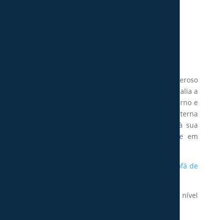
Sofá Dennis
Price
789,58
€
–
1761,37
€
range:
789,58 €
O sofá de 3 ou 2 lugares Dennis modelo generoso
through
em conforto, reforçado pelas costas reclináveis, alia a
1761,37 €
leveza dos pés de metal com um design moderno e
original. Apresenta a sua estrutura interna
totalmente em madeira, revestida por estofo à sua
escolha, o que permite este artigo inserir-se em
qualquer tipo de ambiente.
O modelo Dennis também dispõe da versão
Sofá de
Canto
.
Dispõe de várias opções de cores e texturas a nível
de estofo.