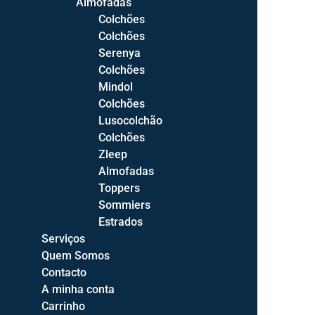
Almofadas
Camas de Casal
Colchões
Camas Compactas
Colchões
Camas C/Estrado Elevatório
Serenya
Sommiers
Colchões
Cabeceiras de Cama
Mindol
Colchões
Elementos
Lusocolchão
Mesas de Cabeceira
Colchões
Cómodas
Zleep
Camiseiros
Almofadas
Toppers
Roupeiros
Sommiers
Espelhos
Estrados
Toucadores
Serviços
Quem Somos
Quartos
Contacto
Quartos Bébé
A minha conta
Quartos Juvenis
Carrinho