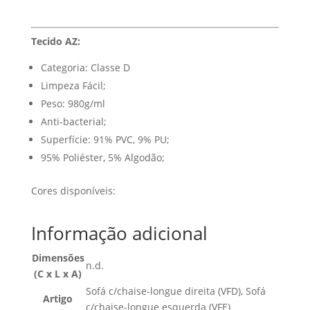
Tecido AZ:
Categoria: Classe D
Limpeza Fácil;
Peso: 980g/ml
Anti-bacterial;
Superfície: 91% PVC, 9% PU;
95% Poliéster, 5% Algodão;
Cores disponíveis:
Informação adicional
Dimensões
n.d.
(C x L x A)
Sofá c/chaise-longue direita (VFD), Sofá
Artigo
c/chaise-longue esquerda (VFE)