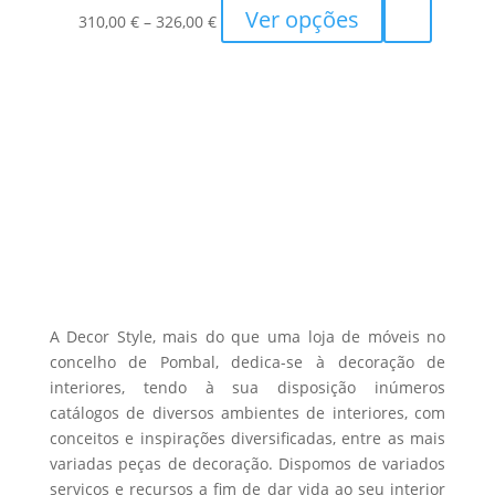
Price
This
Ver opções
page
options
310,00
€
–
326,00
€
range:
product
may
310,00 €
has
be
through
multiple
chosen
326,00 €
variants.
on
The
the
options
product
may
page
be
chosen
on
the
A Decor Style, mais do que uma loja de móveis no
product
concelho de Pombal, dedica-se à decoração de
interiores, tendo à sua disposição inúmeros
page
catálogos de diversos ambientes de interiores, com
conceitos e inspirações diversificadas, entre as mais
variadas peças de decoração. Dispomos de variados
serviços e recursos a fim de dar vida ao seu interior