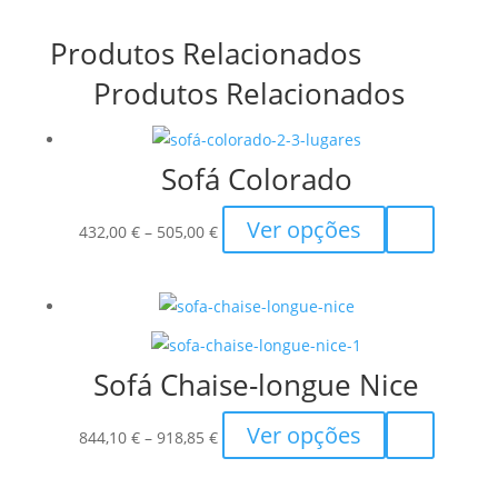
Produtos Relacionados
Produtos Relacionados
Sofá Colorado
Price
This
Ver opções
432,00
€
–
505,00
€
range:
product
432,00 €
has
through
multiple
505,00 €
variants.
The
Sofá Chaise-longue Nice
options
may
Price
This
Ver opções
844,10
€
–
918,85
€
be
range:
product
chosen
844,10 €
has