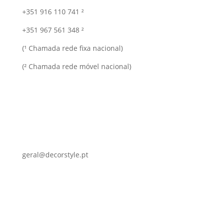
+351 916 110 741 ²
+351 967 561 348 ²
(¹ Chamada rede fixa nacional)
(² Chamada rede móvel nacional)
geral@decorstyle.pt