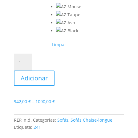
Limpar
Quantidade
de
Sofá
Adicionar
Chaise-
longue
Orly
Price
942,00
€
–
1090,00
€
range:
942,00 €
REF:
n.d.
Categorias:
Sofás
,
Sofás Chaise-longue
through
Etiqueta:
241
1090,00 €