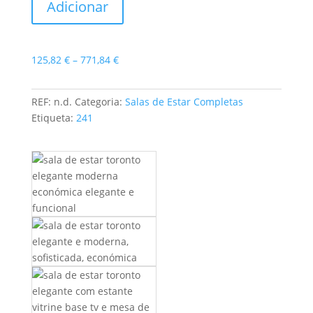
Adicionar
de
Estar
Toronto
Price
125,82
€
–
771,84
€
range:
125,82 €
REF:
n.d.
Categoria:
Salas de Estar Completas
through
Etiqueta:
241
771,84 €