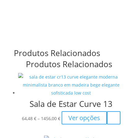
Produtos Relacionados
Produtos Relacionados
Sala de Estar Curve 13
Price
This
Ver opções
64,48
€
–
1456,00
€
range:
product
64,48 €
has