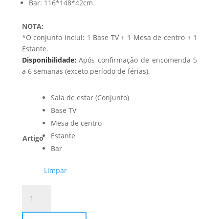
Bar: 116*148*42cm
NOTA:
*O conjunto inclui: 1 Base TV + 1 Mesa de centro + 1
Estante.
Disponibilidade:
Após confirmação de encomenda 5
a 6 semanas (exceto período de férias).
Sala de estar (Conjunto)
Base TV
Mesa de centro
Estante
Artigo
Bar
Limpar
Quantidade
de
Sala