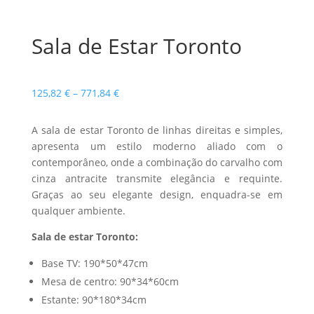
Sala de Estar Toronto
Price
125,82
€
–
771,84
€
range:
125,82 €
A sala de estar Toronto de linhas direitas e simples,
through
apresenta um estilo moderno aliado com o
771,84 €
contemporâneo, onde a combinação do carvalho com
cinza antracite transmite elegância e requinte.
Graças ao seu elegante design, enquadra-se em
qualquer ambiente.
Sala de estar Toronto:
Base TV: 190*50*47cm
Mesa de centro: 90*34*60cm
Estante: 90*180*34cm