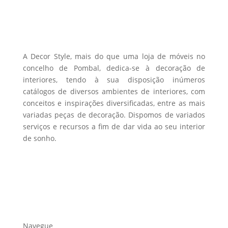
may
be
chosen
on
the
A Decor Style, mais do que uma loja de móveis no
product
concelho de Pombal, dedica-se à decoração de
interiores, tendo à sua disposição inúmeros
page
catálogos de diversos ambientes de interiores, com
conceitos e inspirações diversificadas, entre as mais
variadas peças de decoração. Dispomos de variados
serviços e recursos a fim de dar vida ao seu interior
de sonho.
Navegue