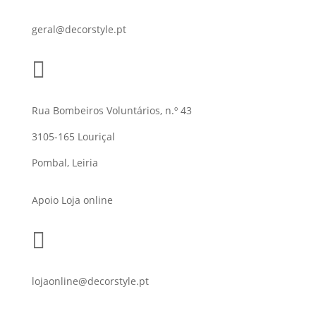
geral@decorstyle.pt

Rua Bombeiros Voluntários, n.º 43
3105-165 Louriçal
Pombal, Leiria
Apoio Loja online

lojaonline@decorstyle.pt