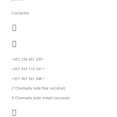
Contactos


+351 236 961 239 ¹
+351 916 110 741 ²
+351 967 561 348 ²
(¹ Chamada rede fixa nacional)
(² Chamada rede móvel nacional)
