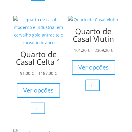
The
may
options
be
may
chosen
Quarto de
be
on
Casal Vlutin
chosen
the
on
product
Price
101,20
€
–
2309,20
€
Quarto de
the
page
range:
This
Casal Celta 1
product
101,20 €
product
Ver opções
page
Price
through
has
91,00
€
–
1187,00
€
range:
This
2309,20 €
multiple
91,00 €
product
variants.
Ver opções
through
has
The
1187,00 €
multiple
options
variants.
may
The
be
options
chosen