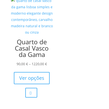
may
on
be
the
chosen
product
on
page
the
product
Quarto de
page
Casal Vasco
da Gama
Price
90,00
€
–
1220,00
€
range:
This
90,00 €
product
Ver opções
through
has
1220,00 €
multiple
variants.
The
options