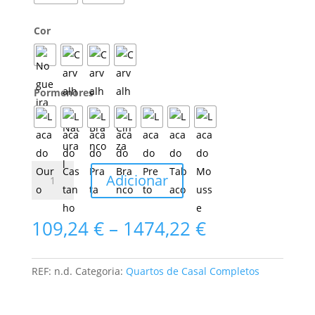
Cor
Pormenores
Quantidade
Adicionar
de
Quarto
de
Price
109,24
€
–
1474,22
€
Casal
range:
Curve
109,24 €
II
through
REF:
n.d.
Categoria:
Quartos de Casal Completos
1
1474,22 €