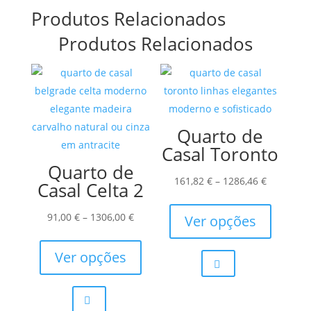
Produtos Relacionados
Produtos Relacionados
Quarto de
Casal Toronto
Quarto de
Price
161,82
€
–
1286,46
€
Casal Celta 2
range:
This
Price
161,82 €
product
91,00
€
–
1306,00
€
Ver opções
range:
This
through
has
91,00 €
product
1286,46 €
multiple
Ver opções
through
has
variants.
1306,00 €
multiple
The
variants.
options