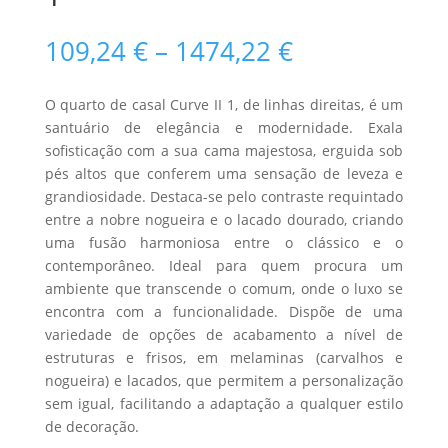
Price
109,24
€
–
1474,22
€
range:
109,24 €
O quarto de casal Curve II 1, de linhas direitas, é um
through
santuário de elegância e modernidade. Exala
1474,22 €
sofisticação com a sua cama majestosa, erguida sob
pés altos que conferem uma sensação de leveza e
grandiosidade. Destaca-se pelo contraste requintado
entre a nobre nogueira e o lacado dourado, criando
uma fusão harmoniosa entre o clássico e o
contemporâneo. Ideal para quem procura um
ambiente que transcende o comum, onde o luxo se
encontra com a funcionalidade. Dispõe de uma
variedade de opções de acabamento a nível de
estruturas e frisos, em melaminas (carvalhos e
nogueira) e lacados, que permitem a personalização
sem igual, facilitando a adaptação a qualquer estilo
de decoração.