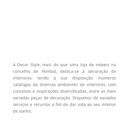
may
be
chosen
on
the
product
page
A Decor Style, mais do que uma loja de móveis no
concelho de Pombal, dedica-se à decoração de
interiores, tendo à sua disposição inúmeros
catálogos de diversos ambientes de interiores, com
conceitos e inspirações diversificadas, entre as mais
variadas peças de decoração. Dispomos de variados
serviços e recursos a fim de dar vida ao seu interior
de sonho.