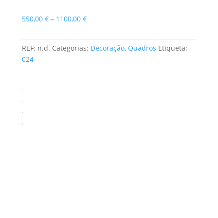
Price
550,00
€
–
1100,00
€
range:
550,00 €
REF:
n.d.
Categorias:
Decoração
,
Quadros
Etiqueta:
through
024
1100,00 €