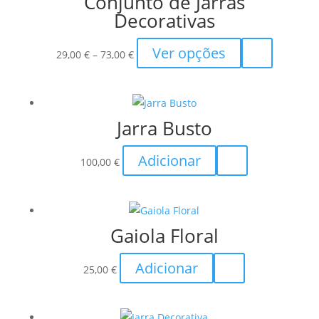
Conjunto de Jarras
Decorativas
Price
This
Ver opções
29,00
€
–
73,00
€
range:
product
29,00 €
has
through
multiple
Jarra Busto
73,00 €
variants.
The
Adicionar
options
100,00
€
may
be
chosen
Gaiola Floral
on
the
Adicionar
25,00
€
product
page