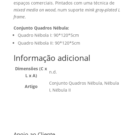
espaços comerciais. Pintados com uma técnica de
mixed media on wood
, num suporte
mink gray-plated L
frame
.
Conjunto Quadros Nébula:
Quadro Nébola I: 90*120*5cm
Quadro Nébola II: 90*120*5cm
Informação adicional
Dimensões (C x
n.d.
L x A)
Conjunto Quadros Nébula, Nébula
Artigo
I, Nébula II
Apoio ao Cliente