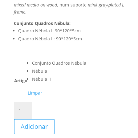
mixed media on wood
, num suporte
mink gray-plated L
frame
.
Conjunto Quadros Nébula:
Quadro Nébola I: 90*120*5cm
Quadro Nébola II: 90*120*5cm
Conjunto Quadros Nébula
Nébula I
Nébula II
Artigo
Limpar
Quantidade
de
Quadros
Adicionar
Abstratos
Nébula