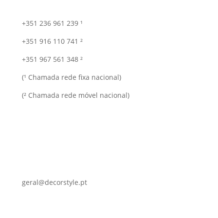
+351 236 961 239 ¹
+351 916 110 741 ²
+351 967 561 348 ²
(¹ Chamada rede fixa nacional)
(² Chamada rede móvel nacional)
geral@decorstyle.pt