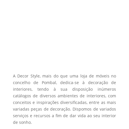
may
be
chosen
on
the
product
page
A Decor Style, mais do que uma loja de móveis no
concelho de Pombal, dedica-se à decoração de
interiores, tendo à sua disposição inúmeros
catálogos de diversos ambientes de interiores, com
conceitos e inspirações diversificadas, entre as mais
variadas peças de decoração. Dispomos de variados
serviços e recursos a fim de dar vida ao seu interior
de sonho.