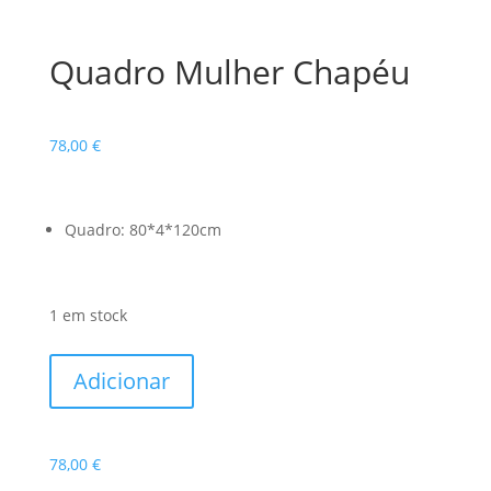
Quadro Mulher Chapéu
78,00
€
Quadro: 80*4*120cm
1 em stock
Quantidade
Adicionar
de
Quadro
Mulher
78,00
€
Chapéu