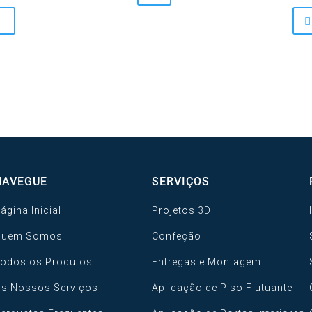
multiple
82,00 €
variants.
The
options
may
be
chosen
on
the
product
NAVEGUE
SERVIÇOS
page
ágina Inicial
Projetos 3D
Quem Somos
Confeção
odos os Produtos
Entregas e Montagem
s Nossos Serviços
Aplicação de Piso Flutuante