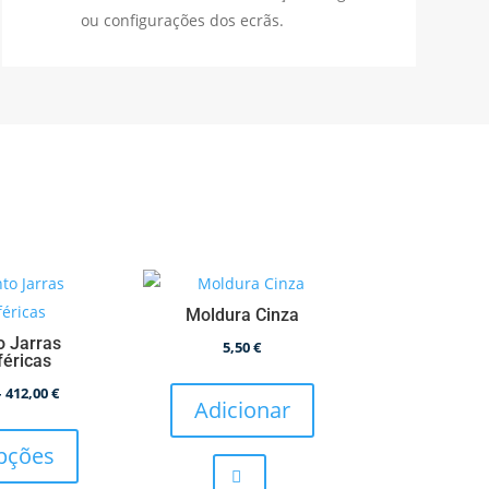
ou configurações dos ecrãs.
Moldura Cinza
o Jarras
5,50
€
éricas
Price
–
412,00
€
Adicionar
This
range:
product
122,00 €
pções
has
through