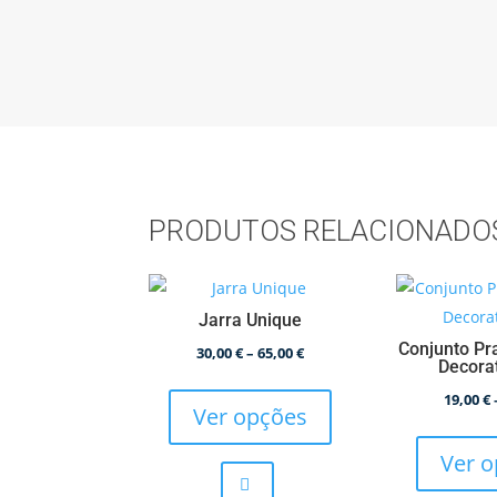
PRODUTOS RELACIONADO
Jarra Unique
Conjunto Pr
Price
30,00
€
–
65,00
€
Decora
This
range:
19,00
€
product
30,00 €
Ver opções
has
through
Ver 
multiple
65,00 €
variants.