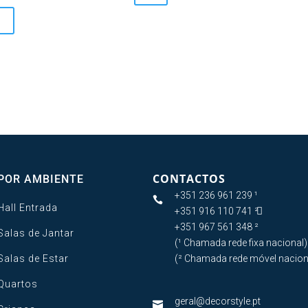
multiple
412,00 €
variants.
The
options
may
be
chosen
on
the
product
CONTACTOS
POR AMBIENTE
page
+351 236 961 239 ¹

Hall Entrada
+351 916 110 741 ²

+351 967 561 348 ²
Salas de Jantar
(¹ Chamada rede fixa nacional)
Salas de Estar
(² Chamada rede móvel nacion
Quartos
geral@decorstyle.pt
