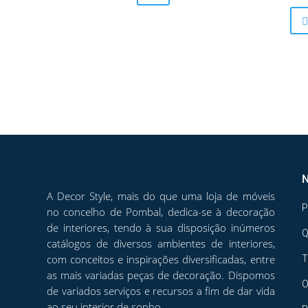
The
options
may
be
chosen
on
the
product
page
A Decor Style, mais do que uma loja de móveis
P
no concelho de Pombal, dedica-se à decoração
de interiores, tendo à sua disposição inúmeros
catálogos de diversos ambientes de interiores,
com conceitos e inspirações diversificadas, entre
T
as mais variadas peças de decoração. Dispomos
O
de variados serviços e recursos a fim de dar vida
ao seu interior de sonho.