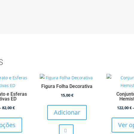
S
Figura Folha Decorativa
ato e Esferas
Conjunt
15,00
€
tivas ED
Hemisf
Price
–
82,00
€
122,00
€
Adicionar
This
range:
product
19,00 €
opções
Ver o
has
through