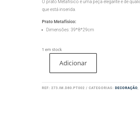
O prato Metafísico é uma peça elegante e de qual
que está inserida.
Prato Metafísico:
Dimensões: 39*8*29cm
1 em stock
Adicionar
Quantidade
de
Prato
Metafísico
REF:
273.IM.D80.PT002
CATEGORIAS:
DECORAÇÃO