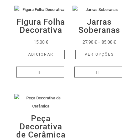
Figura Folha
Jarras
Decorativa
Soberanas
Price
15,00
€
27,90
€
–
85,00
€
range:
This
ADICIONAR
VER OPÇÕES
27,90 €
product
through
has
85,00 €
multiple
variants.
The
options
may
be
Peça
chosen
Decorativa
on
de Cerâmica
the