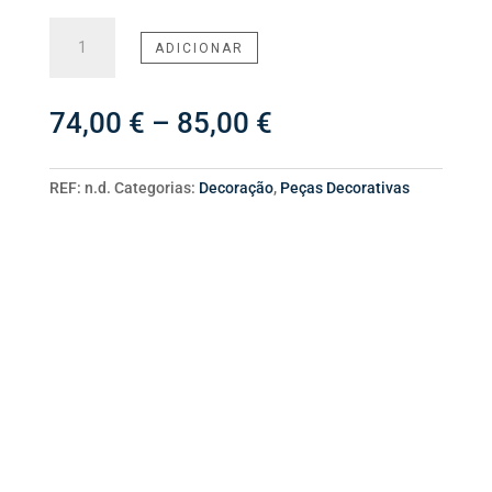
Quantidade
ADICIONAR
de
Pote
Cerâmica
Price
74,00
€
–
85,00
€
Floral
range:
74,00 €
through
REF:
n.d.
Categorias:
Decoração
,
Peças Decorativas
85,00 €