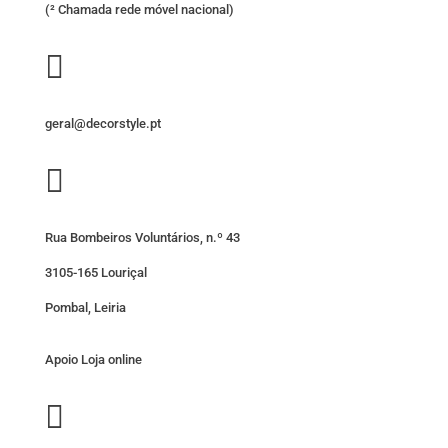
(² Chamada rede móvel nacional)

geral@decorstyle.pt

Rua Bombeiros Voluntários, n.º 43
3105-165 Louriçal
Pombal, Leiria
Apoio Loja online
