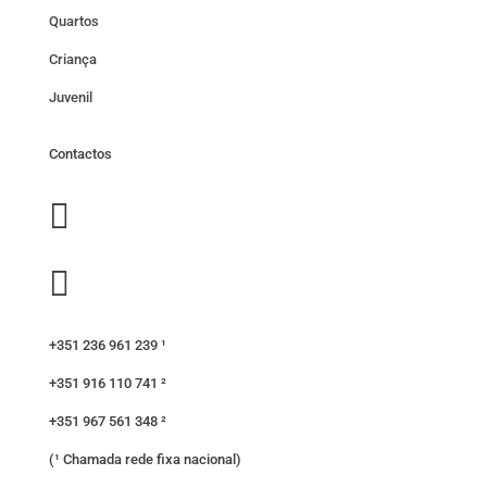
Quartos
Criança
Juvenil
Contactos


+351 236 961 239 ¹
+351 916 110 741 ²
+351 967 561 348 ²
(¹ Chamada rede fixa nacional)