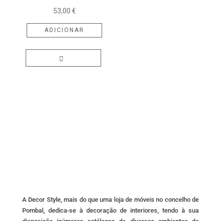
53,00
€
product
page
ADICIONAR
A Decor Style, mais do que uma loja de móveis no concelho de
Pombal, dedica-se à decoração de interiores, tendo à sua