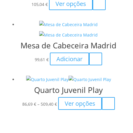
This
Ver opções
105,04
€
product
has
multiple
variants.
The
Mesa de Cabeceira Madrid
options
may
Adicionar
99,61
€
be
chosen
on
the
Quarto Juvenil Play
product
Price
This
Ver opções
page
86,69
€
–
509,40
€
range:
product
86,69 €
has
through
multiple
509,40 €
variants.