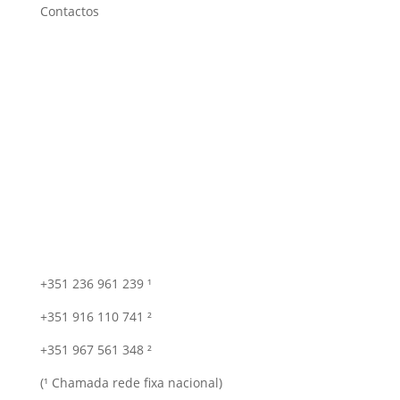
Contactos
+351 236 961 239 ¹
+351 916 110 741 ²
+351 967 561 348 ²
(¹ Chamada rede fixa nacional)