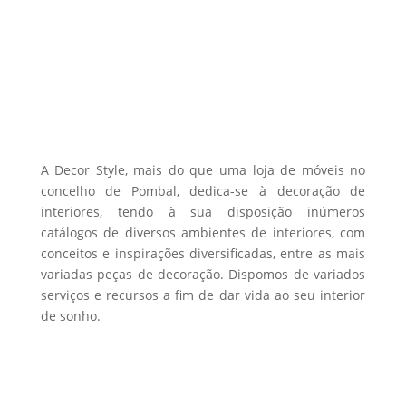
The
options
may
be
chosen
on
the
A Decor Style, mais do que uma loja de móveis no
product
concelho de Pombal, dedica-se à decoração de
interiores, tendo à sua disposição inúmeros
page
catálogos de diversos ambientes de interiores, com
conceitos e inspirações diversificadas, entre as mais
variadas peças de decoração. Dispomos de variados
serviços e recursos a fim de dar vida ao seu interior
de sonho.