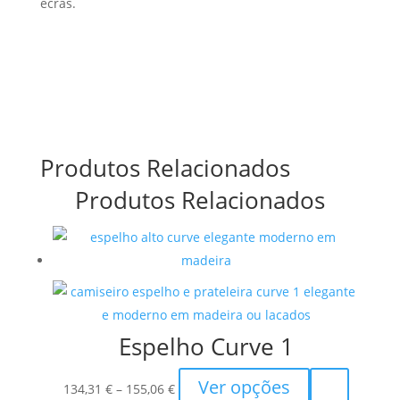
ecrãs.
Produtos Relacionados
Produtos Relacionados
Espelho Curve 1
Price
This
Ver opções
134,31
€
–
155,06
€