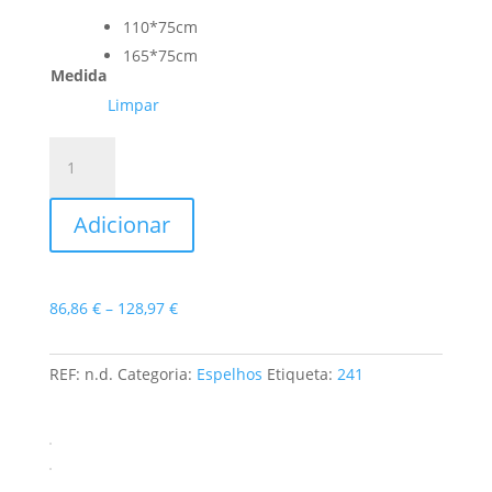
110*75cm
165*75cm
Medida
Limpar
Quantidade
de
Espelho
Adicionar
Florença
Price
86,86
€
–
128,97
€
range:
86,86 €
REF:
n.d.
Categoria:
Espelhos
Etiqueta:
241
through
128,97 €