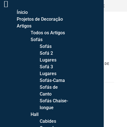
ENTREGA GRATUITA PORTUGAL CONTINENTAL >500€
Ínicio
Projetos de Decoração
Artigos
Todos os Artigos
Sofás
Sofás
Sofá 2
Lugares
HOME
/
DECORAÇÃO
/
FLOREIRAS
/ JARRA TONS DE
Sofá 3
TERRA
Lugares
Sofás-Cama
Sofás de
Canto
Sofás Chaise-
longue
Hall
Cabides
Jarra Tons de Terra