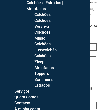
Colchões | Estrados |
Almofadas
Centro de Mesa
Folha Prateada
Colchões
Colchões
14,00
€
Conjunto de
Castiçais: Antracite
Serenya
e Dourado
ADICIONAR
Colchões
64,00
€
Mindol
Colchões
ADICIONAR
Lusocolchão
Colchões
Zleep
Almofadas
Toppers
Sommiers
Estrados
Peça Decorativa
Jarra Conchas
Serviços
MVR
109,00
€
Quem Somos
25,00
€
Contacto
ADICIONAR
A minha conta
ADICIONAR