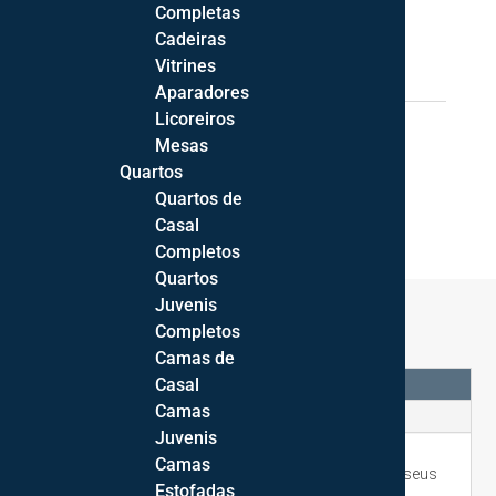
Completas
ADICIONAR
Quantidade
Cadeiras
de
Vitrines
38,48
€
Jarra
Aparadores
Tons
Licoreiros
REF:
295.056.P08.50
CATEGORIAS:
DECORAÇÃO
,
de
Mesas
FLOREIRAS
,
PEÇAS DECORATIVAS
Terra
Quartos
Quartos de
Casal
Completos
Quartos
Juvenis
Completos
Camas de
Casal
DESCRIÇÃO
Camas
INFORMAÇÃO ADICIONAL
Juvenis
Camas
A Jarra Tons de Terra destaca-se pelos seus
Estofadas