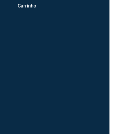
Carrinho
Jarra Decorativa
26,00
€
ADICIONAR