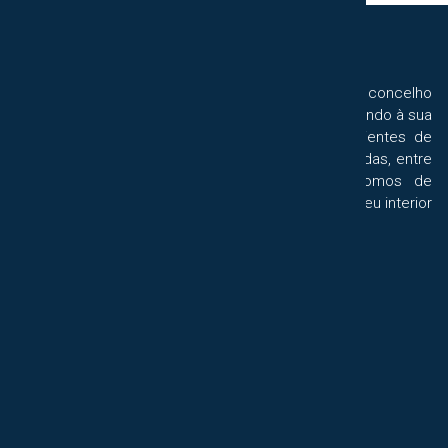
A Decor Style, mais do que uma loja de móveis no concelho
de Pombal, dedica-se à decoração de interiores, tendo à sua
disposição inúmeros catálogos de diversos ambientes de
interiores, com conceitos e inspirações diversificadas, entre
as mais variadas peças de decoração. Dispomos de
variados serviços e recursos a fim de dar vida ao seu interior
de sonho.
NAVEGUE
Página Inicial