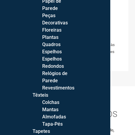
Papel de
Parede

Transporte
Peças
Envio gratuito para Portugal Continental!
Decorativas
Floreiras

Cores
Plantas
Quadros
As cores reais dos artigos podem variar devido às
Espelhos
fontes de iluminição fotográfica ou configurações
Espelhos
dos ecrãs.
Redondos
Relógios de
Parede
Revestimentos
Têxteis
Colchas
Mantas
PRODUTOS RELACIONADOS
Almofadas
Tapa-Pés
Tapetes