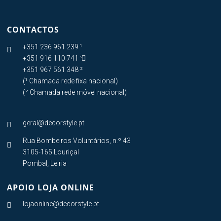
CONTACTOS
+351 236 961 239 ¹

+351 916 110 741 ²

+351 967 561 348 ²
(¹ Chamada rede fixa nacional)
(² Chamada rede móvel nacional)
geral@decorstyle.pt

Rua Bombeiros Voluntários, n.º 43

3105-165 Louriçal
Pombal, Leiria
APOIO LOJA ONLINE
lojaonline@decorstyle.pt
