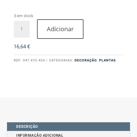
3 em stock
Quantidade
Adicionar
de
Delphinium
Branco
16,64
€
REF:
047.472-454
CATEGORIAS:
DECORAÇÃO
,
PLANTAS
DESCRIÇÃO
INFORMAÇÃO ADICIONAL