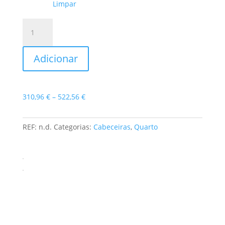
Limpar
Quantidade
de
Cabeceira
Adicionar
Faro
Price
310,96
€
–
522,56
€
range:
310,96 €
REF:
n.d.
Categorias:
Cabeceiras
,
Quarto
through
522,56 €