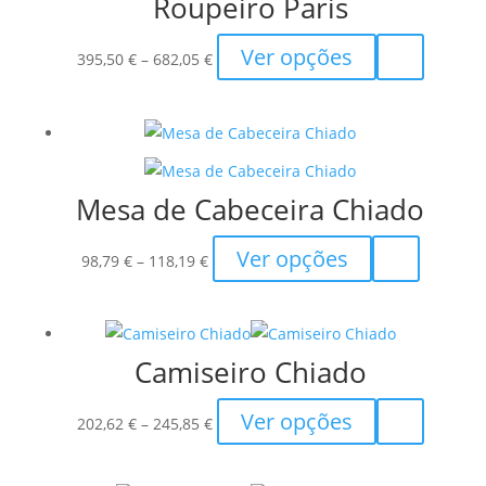
Roupeiro Paris
Price
This
Ver opções
395,50
€
–
682,05
€
range:
product
395,50 €
has
through
multiple
682,05 €
variants.
The
Mesa de Cabeceira Chiado
options
may
Price
This
Ver opções
98,79
€
–
118,19
€
be
range:
product
chosen
98,79 €
has
on
through
multiple
the
Camiseiro Chiado
118,19 €
variants.
product
The
Price
This
Ver opções
page
options
202,62
€
–
245,85
€
range:
product
may
202,62 €
has
be