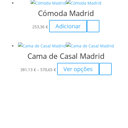
through
multiple
chosen
Cómoda Madrid
245,85 €
variants.
on
The
the
Adicionar
options
253,36
€
product
may
page
be
chosen
Cama de Casal Madrid
on
the
Price
This
Ver opções
381,13
€
–
570,65
€
product
range:
product
page
381,13 €
has
through
multiple
570,65 €
variants.
The
options
may
be