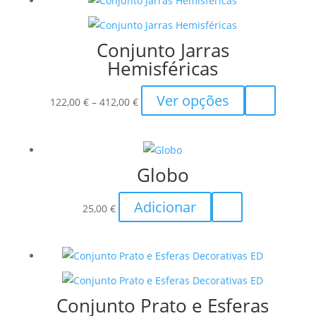
Conjunto Jarras
Hemisféricas
Price
This
Ver opções
122,00
€
–
412,00
€
range:
product
122,00 €
has
through
multiple
Globo
412,00 €
variants.
The
Adicionar
options
25,00
€
may
be
chosen
on
the
Conjunto Prato e Esferas