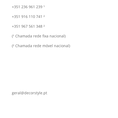
+351 236 961 239 ¹
+351 916 110 741 ²
+351 967 561 348 ²
(¹ Chamada rede fixa nacional)
(² Chamada rede móvel nacional)
geral@decorstyle.pt