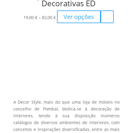
product
Decorativas ED
page
Price
This
Ver opções
19,00
€
–
82,00
€
range:
product
19,00 €
has
through
multiple
82,00 €
variants.
The
options
may
be
chosen
on
the
A Decor Style, mais do que uma loja de móveis no
product
concelho de Pombal, dedica-se à decoração de
interiores, tendo à sua disposição inúmeros
page
catálogos de diversos ambientes de interiores, com
conceitos e inspirações diversificadas, entre as mais