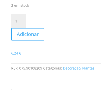
2 em stock
Quantidade
de
Bouquet
Adicionar
de
Camélia
Misto
X5
6,24
€
REF:
075.90108209
Categorias:
Decoração
,
Plantas