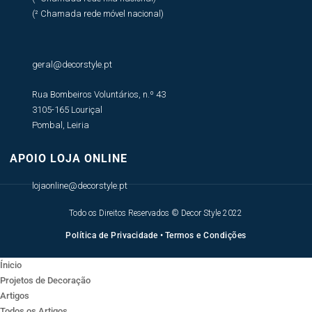
(² Chamada rede móvel nacional)
geral@decorstyle.pt
Rua Bombeiros Voluntários, n.º 43
3105-165 Louriçal
Pombal, Leiria
APOIO LOJA ONLINE
lojaonline@decorstyle.pt
Todo os Direitos Reservados © Decor Style 2022
Política de Privacidade
•
Termos e Condições
Ínicio
Projetos de Decoração
Artigos
Todos os Artigos