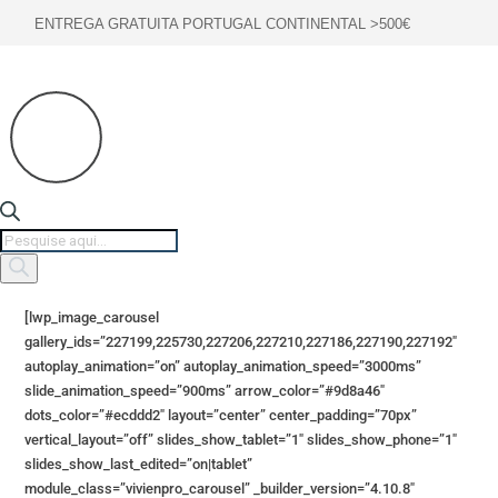
ENTREGA GRATUITA PORTUGAL CONTINENTAL >500€
Products
search
[lwp_image_carousel
gallery_ids=”227199,225730,227206,227210,227186,227190,227192″
autoplay_animation=”on” autoplay_animation_speed=”3000ms”
slide_animation_speed=”900ms” arrow_color=”#9d8a46″
dots_color=”#ecddd2″ layout=”center” center_padding=”70px”
vertical_layout=”off” slides_show_tablet=”1″ slides_show_phone=”1″
slides_show_last_edited=”on|tablet”
module_class=”vivienpro_carousel” _builder_version=”4.10.8″