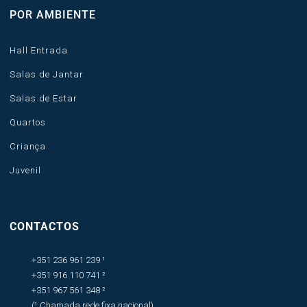
POR AMBIENTE
Hall Entrada
Salas de Jantar
Salas de Estar
Quartos
Criança
Juvenil
CONTACTOS
+351 236 961 239 ¹
+351 916 110 741 ²
+351 967 561 348 ²
(¹ Chamada rede fixa nacional)