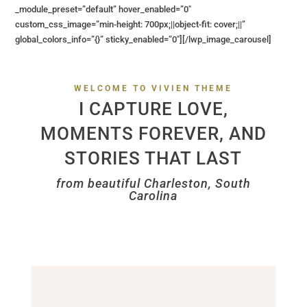
_module_preset=”default” hover_enabled=”0″
custom_css_image=”min-height: 700px;||object-fit: cover;||”
global_colors_info=”{}” sticky_enabled=”0″][/lwp_image_carousel]
WELCOME TO VIVIEN THEME
I CAPTURE LOVE,
MOMENTS FOREVER, AND
STORIES THAT LAST
from beautiful Charleston, South
Carolina