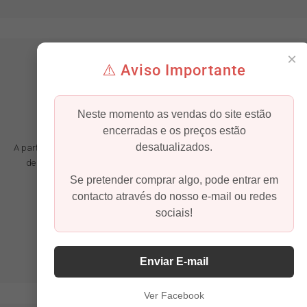
×
⚠️ Aviso Importante
Neste momento as vendas do site estão
Mobiliário à Medida
encerradas e os preços estão
desatualizados.
A partir de uma foto, desenho ou rascunho, damos vida aos seus móveis
de sonho. Pode transformar todo o material, desde tamanho, cor a
material.
Se pretender comprar algo, pode entrar em
contacto através do nosso e-mail ou redes
sociais!
SAIBA MAIS
Enviar E-mail
Ver Facebook