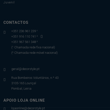
Juvenil
CONTACTOS
+351 236 961 239 ¹

+351 916 110 741 ²

+351 967 561 348 ²
(¹ Chamada rede fixa nacional)
(² Chamada rede móvel nacional)
geral@decorstyle.pt

Rua Bombeiros Voluntários, n.º 43

3105-165 Louriçal
Pombal, Leiria
APOIO LOJA ONLINE
lojaonline@decorstyle.pt
