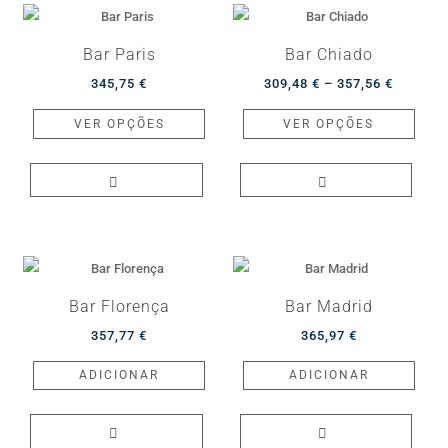
options
chos
may
on
Bar Paris
Bar Chiado
be
the
Price
345,75
€
309,48
€
–
357,56
€
chosen
produ
This
range:
This
on
page
VER OPÇÕES
VER OPÇÕES
product
309,48 
produ
the
has
through
has
product
multiple
357,56 
multip
page
variants.
varian
The
The
options
optio
may
may
Bar Florença
Bar Madrid
be
be
357,77
€
365,97
€
chosen
chos
on
on
ADICIONAR
ADICIONAR
the
the
product
produ
page
page