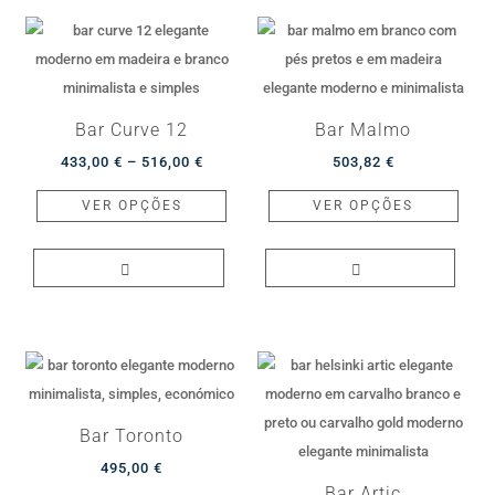
Bar Curve 12
Bar Malmo
Price
433,00
€
–
516,00
€
503,82
€
range:
This
This
VER OPÇÕES
VER OPÇÕES
433,00 €
product
produ
through
has
has
516,00 €
multiple
multip
variants.
varian
The
The
options
optio
may
may
be
be
Bar Toronto
chosen
chos
495,00
€
on
on
Bar Artic