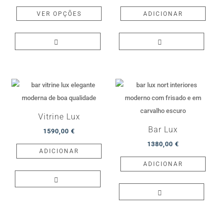
This
VER OPÇÕES
ADICIONAR
product
has
multiple
variants.
The
options
may
be
Vitrine Lux
chosen
Bar Lux
1590,00
€
on
1380,00
€
the
ADICIONAR
product
ADICIONAR
page