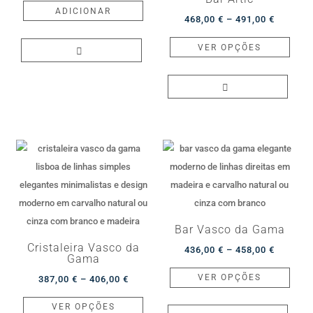
the
the
ADICIONAR
Price
468,00
€
–
491,00
€
product
produ
range:
This
page
page
VER OPÇÕES
468,00 
produ
through
has
491,00 
multip
varian
The
optio
may
be
chos
on
Bar Vasco da Gama
the
Cristaleira Vasco da
Price
436,00
€
–
458,00
€
produ
Gama
range:
This
page
VER OPÇÕES
Price
387,00
€
–
406,00
€
436,00 
produ
range:
This
through
has
VER OPÇÕES