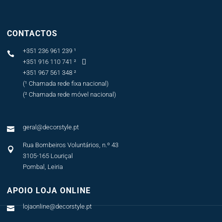
CONTACTOS
+351 236 961 239 ¹

+351 916 110 741 ²

+351 967 561 348 ²
(¹ Chamada rede fixa nacional)
(² Chamada rede móvel nacional)
geral@decorstyle.pt

Rua Bombeiros Voluntários, n.º 43

3105-165 Louriçal
Pombal, Leiria
APOIO LOJA ONLINE
lojaonline@decorstyle.pt
