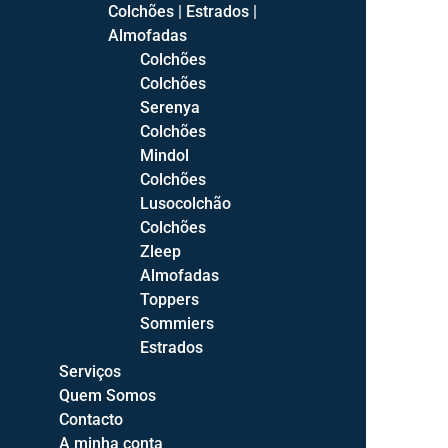
Secretárias
8
Colchões | Estrados |
Almofadas
Hall Entrada
48
Colchões
Colchões
Cabides
5
Serenya
Consolas
24
Colchões
Mindol
Sapateiras
18
Colchões
Lusocolchão
Halls Completos
6
Colchões
Sofás
123
Zleep
Almofadas
Cadeirões
25
Toppers
Puffs
3
Sommiers
Estrados
Sofá 2 lugares
27
Serviços
Sofá 3 Lugares
42
Quem Somos
Contacto
Sofás Chaise-longue
38
A minha conta