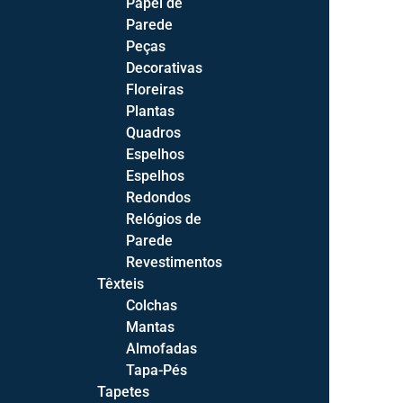
Papel de
Parede
Candeeiros
1
Peças
Floreiras
35
Decorativas
Floreiras
Mantas
6
Plantas
Peças Decorativas
87
Quadros
Espelhos
Plantas
34
Espelhos
Quadros
16
Redondos
Relógios de
Relógios de Parede
1
Parede
Revestimentos
Espelhos
19
Têxteis
Espelhos Redondos
2
Colchas
Mantas
Escritório
34
Almofadas
Tapa-Pés
Estantes
26
Tapetes