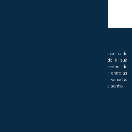
A Decor Style, mais do que uma loja de móveis no concelho de
Pombal, dedica-se à decoração de interiores, tendo à sua
disposição inúmeros catálogos de diversos ambientes de
interiores, com conceitos e inspirações diversificadas, entre as
mais variadas peças de decoração. Dispomos de variados
serviços e recursos a fim de dar vida ao seu interior de sonho.