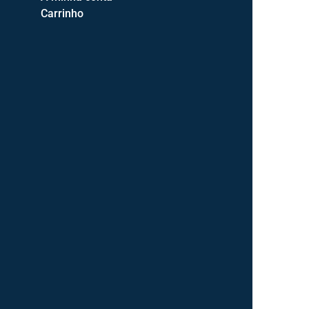
Sofás com Arrumação
22
Carrinho
Sofás com Relaxes Elétricos
8
Sofás de Canto
14
Sofás-Cama
24
Tapetes
139
Zona de descanso
131
Almofadas
35
Colchões
81
Lusocolchão
44
Mindol
23
Serenya
14
Estrados
9