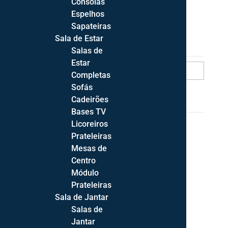
CATEGORIAS
Consolas
Espelhos
Categorias
Sapateiras
Sala de Estar
Pesquisar
Salas de
Estar
Completas
Sofás
Cadeirões
Categoria
Bases TV
Licoreiros
Mobiliário
337
Prateleiras
Quarto
189
Mesas de
Centro
Banquetas
4
Módulo
Beliches
4
Prateleiras
Sala de Jantar
Cabeceiras
13
Salas de
Camas c/Estrado Elevatório
12
Jantar