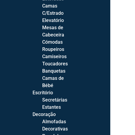
Mesas de Centro
22
Camas
C/Estrado
Prateleiras
4
Elevatório
Mesas de
Sala de Jantar
87
Cabeceira
Aparadores
17
Cómodas
Roupeiros
Cadeiras
23
Camiseiros
Cristaleira
13
Toucadores
Banquetas
Licoreiros
16
Camas de
Mesas de Jantar
17
Bébé
Escritório
Secretárias
Infantil
17
Estantes
Decoração
190
Decoração
Almofadas
Revestimentos
5
Decorativas
Almofadas Decorativas
29