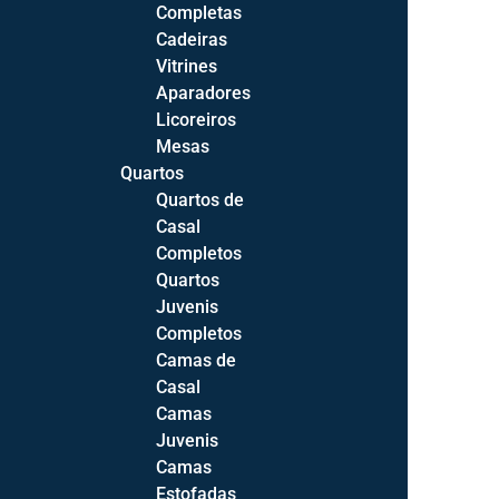
Completas
Camas de Casal
44
Cadeiras
Camas Estofadas
22
Vitrines
Aparadores
Camas Infantis
6
Licoreiros
Camas Juvenis
19
Mesas
Quartos
Camiseiros
18
Quartos de
Cómodas
23
Casal
Completos
Mesas de Cabeceira
25
Quartos
Roupeiros
17
Juvenis
Completos
Toucadores
14
Camas de
Casal
Sala de Estar
75
Camas
Bases TV
23
Juvenis
Camas
Mesas de Apoio
1
Estofadas