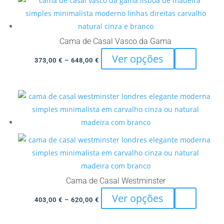
variants.
659,00 €
The
options
Cama de Casal Vasco da Gama
may
This
Ver opções
Price
373,00
€
–
648,00
€
be
product
range:
chosen
has
373,00 €
on
multiple
through
the
variants.
648,00 €
product
The
page
options
may
be
chosen
Cama de Casal Westminster
on
This
Ver opções
Price
the
403,00
€
–
620,00
€
product
range:
product
has
403,00 €