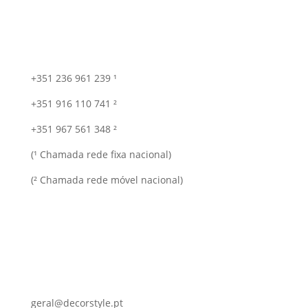
+351 236 961 239 ¹
+351 916 110 741 ²
+351 967 561 348 ²
(¹ Chamada rede fixa nacional)
(² Chamada rede móvel nacional)
geral@decorstyle.pt