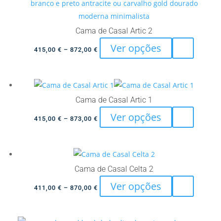
be
chosen
Cama de Casal Artic 2
on
This
Ver opções
Price
the
415,00
€
–
872,00
€
product
range:
product
has
415,00 €
page
multiple
through
variants.
872,00 €
Cama de Casal Artic 1
The
This
Ver opções
Price
415,00
€
–
873,00
€
options
product
range:
may
has
415,00 €
be
multiple
through
chosen
variants.
873,00 €
Cama de Casal Celta 2
on
The
This
Ver opções
Price
the
411,00
€
–
870,00
€
options
product
range:
product
may
has
411,00 €
page
be