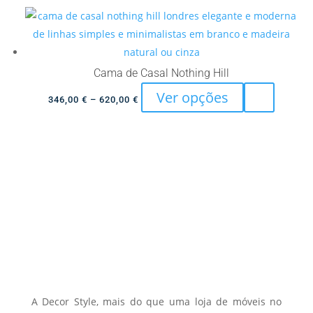
page
multiple
through
variants.
620,00 €
The
options
Cama de Casal Nothing Hill
may
This
Ver opções
Price
346,00
€
–
620,00
€
be
product
range:
chosen
has
346,00 €
on
multiple
through
the
variants.
620,00 €
product
The
page
options
may
be
chosen
on
the
A Decor Style, mais do que uma loja de móveis no
product