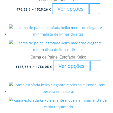
This
Ver opções
Price
976,52
€
–
1525,26
€
product
range:
has
976,52 €
multiple
through
variants.
1525,26 €
The
options
may
Cama de Painel Estofada Keiko
be
This
Ver opções
Price
chosen
1185,65
€
–
1756,05
€
product
range:
on
has
1185,65 €
the
multiple
through
product
variants.
1756,05 €
page
The
options
may