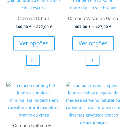
chosen
page
on
the
Cómoda Celta 1
Cómoda Vasco da Gama
product
Price
Price
360,00
€
–
377,00
€
407,00
€
–
427,00
€
page
This
This
range:
range:
product
produc
360,00 €
407,00 
Ver opções
Ver opções
has
has
through
through
multiple
multip
377,00 €
427,00 
variants.
variant
The
The
options
option
may
may
be
be
chosen
chose
on
on
the
the
product
produc
Cómoda Nothing Hill