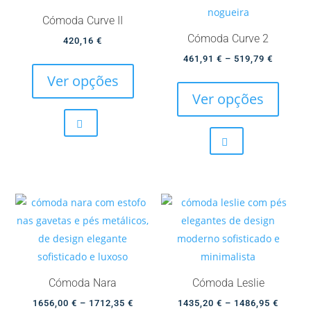
Cómoda Curve II
Cómoda Curve 2
420,16
€
This
Price
461,91
€
–
519,79
€
product
This
range:
Ver opções
has
produc
461,91 
Ver opções
multiple
has
through
variants.
multip
519,79 
The
variant
options
The
may
option
be
may
chosen
be
on
chose
the
on
product
the
Cómoda Nara
Cómoda Leslie
page
produc
Price
Price
1656,00
€
–
1712,35
€
1435,20
€
–
1486,95
€
page