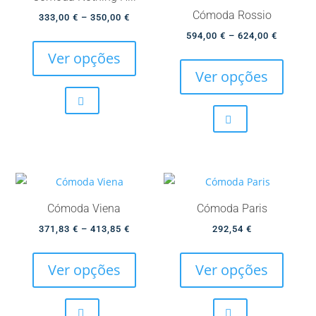
page
page
Cómoda Rossio
Price
333,00
€
–
350,00
€
This
range:
Price
594,00
€
–
624,00
€
product
This
333,00 €
range:
Ver opções
has
produc
through
594,00 
Ver opções
multiple
has
350,00 €
through
variants.
multip
624,00 
The
variant
options
The
may
option
be
may
chosen
be
Cómoda Viena
Cómoda Paris
on
chose
Price
371,83
€
–
413,85
€
292,54
€
the
on
This
This
range:
product
the
product
produc
371,83 €
Ver opções
Ver opções
page
produc
has
has
through
page
multiple
multip
413,85 €