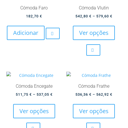
Cómoda Faro
Cómoda Vlutin
Price
182,70
€
542,80
€
–
579,60
€
This
range:
produc
542,80 
Adicionar
Ver opções
has
through
multip
579,60 
variant
The
option
may
be
Cómoda Encegate
Cómoda Frathe
chose
Price
Price
511,75
€
–
537,05
€
536,36
€
–
562,92
€
on
This
This
range:
range:
the
product
produc
511,75 €
536,36 
Ver opções
Ver opções
produc
has
has
through
through
page
multiple
multip
537,05 €
562,92 