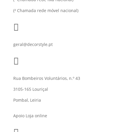
(² Chamada rede móvel nacional)

geral@decorstyle.pt

Rua Bombeiros Voluntários, n.º 43
3105-165 Louriçal
Pombal, Leiria
Apoio Loja online