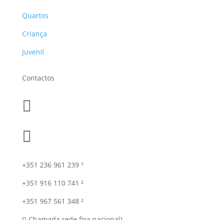
Quartos
Criança
Juvenil
Contactos


+351 236 961 239 ¹
+351 916 110 741 ²
+351 967 561 348 ²
(¹ Chamada rede fixa nacional)