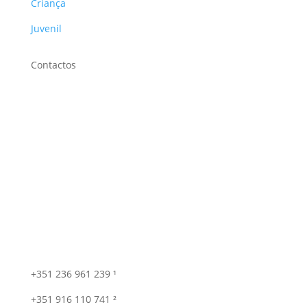
Criança
Juvenil
Contactos
+351 236 961 239 ¹
+351 916 110 741 ²