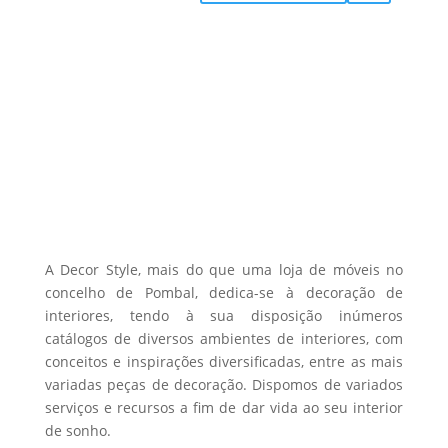
range:
product
may
page
446,18 €
has
be
through
multiple
chosen
506,47 €
variants.
on
The
the
options
product
may
page
be
chosen
on
the
A Decor Style, mais do que uma loja de móveis no
product
concelho de Pombal, dedica-se à decoração de
interiores, tendo à sua disposição inúmeros
page
catálogos de diversos ambientes de interiores, com
conceitos e inspirações diversificadas, entre as mais
variadas peças de decoração. Dispomos de variados
serviços e recursos a fim de dar vida ao seu interior
de sonho.