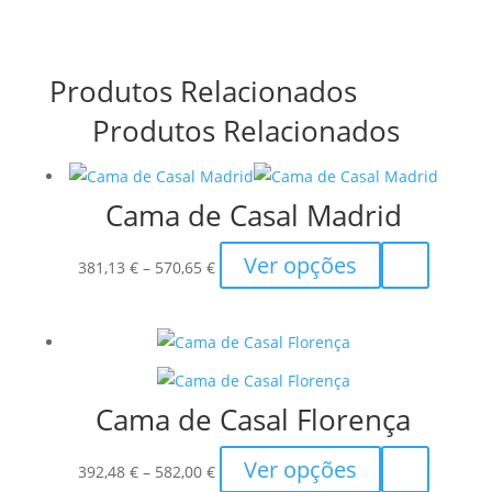
Produtos Relacionados
Produtos Relacionados
Cama de Casal Madrid
Price
This
Ver opções
381,13
€
–
570,65
€
range:
product
381,13 €
has
through
multiple
570,65 €
variants.
The
Cama de Casal Florença
options
may
Price
This
Ver opções
392,48
€
–
582,00
€
be