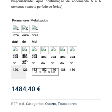
Disponibilidade:
Após confirmação de encomenda 5 a 6
semanas (exceto período de férias).
Pormenores Metalizados
Cor
Quantidade
ADICIONAR
de
Toucador
NB21
1484,40
€
REF:
n.d.
Categorias:
Quarto
,
Toucadores