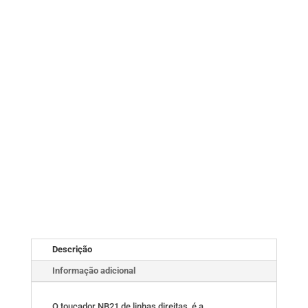
Descrição
Informação adicional
O toucador NB21 de linhas direitas, é a