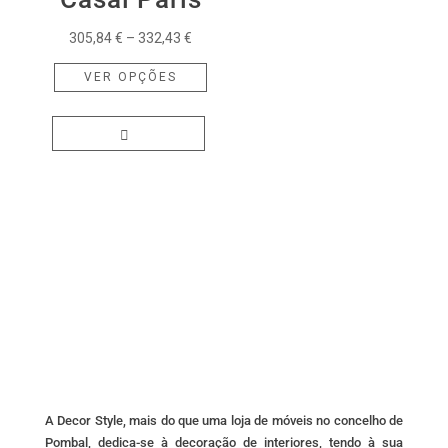
on
Price
305,84
€
–
332,43
€
the
range:
This
product
VER OPÇÕES
305,84 €
product
page
through
has
332,43 €
multiple
variants.
The
options
may
be
chosen
on
the
product
page
A Decor Style, mais do que uma loja de móveis no concelho de
Pombal, dedica-se à decoração de interiores, tendo à sua