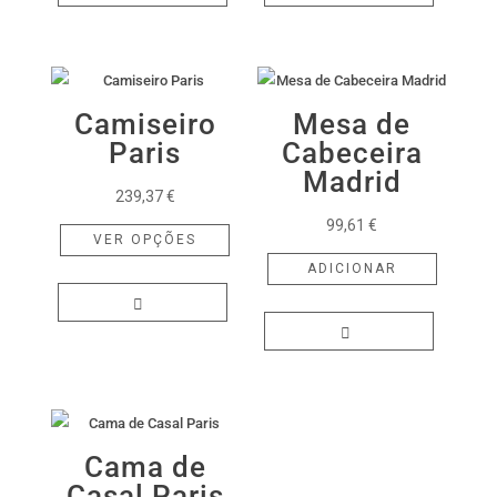
variants.
variants.
The
The
options
options
may
may
Camiseiro
Mesa de
be
be
Paris
Cabeceira
chosen
chosen
Madrid
239,37
€
on
on
This
99,61
€
the
the
VER OPÇÕES
product
product
product
ADICIONAR
has
page
page
multiple
variants.
The
options
may
be
Cama de
chosen
Casal Paris