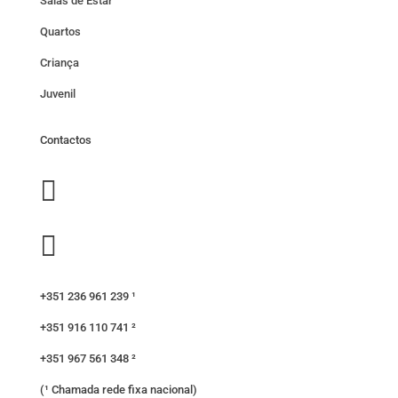
Salas de Estar
Quartos
Criança
Juvenil
Contactos


+351 236 961 239 ¹
+351 916 110 741 ²
+351 967 561 348 ²
(¹ Chamada rede fixa nacional)