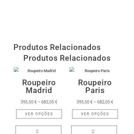
Produtos Relacionados
Produtos Relacionados
Roupeiro
Roupeiro
Madrid
Paris
Price
Price
395,50
€
–
682,05
€
395,50
€
–
682,05
€
range:
This
range:
This
VER OPÇÕES
VER OPÇÕES
395,50 €
product
395,50 €
product
through
has
through
has
682,05 €
multiple
682,05 €
multiple