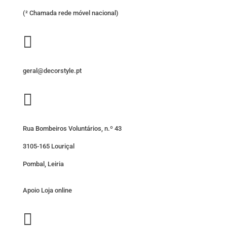
(² Chamada rede móvel nacional)

geral@decorstyle.pt

Rua Bombeiros Voluntários, n.º 43
3105-165 Louriçal
Pombal, Leiria
Apoio Loja online
