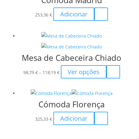
Cómoda Madrid
The
the
Adicionar
options
253,36
€
product
may
page
be
chosen
on
the
Mesa de Cabeceira Chiado
product
Price
This
Ver opções
page
98,79
€
–
118,19
€
range:
product
98,79 €
has
through
multiple
Cómoda Florença
118,19 €
variants.
The
Adicionar
options
325,33
€
may
be