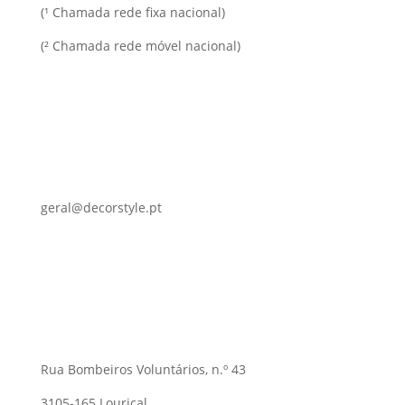
(¹ Chamada rede fixa nacional)
(² Chamada rede móvel nacional)
geral@decorstyle.pt
Rua Bombeiros Voluntários, n.º 43
3105-165 Louriçal