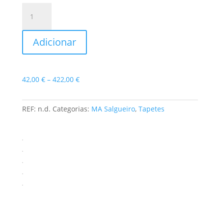
Quantidade
de
Tapete
Adicionar
Zen
II
Price
42,00
€
–
422,00
€
range:
42,00 €
REF:
n.d.
Categorias:
MA Salgueiro
,
Tapetes
through
422,00 €