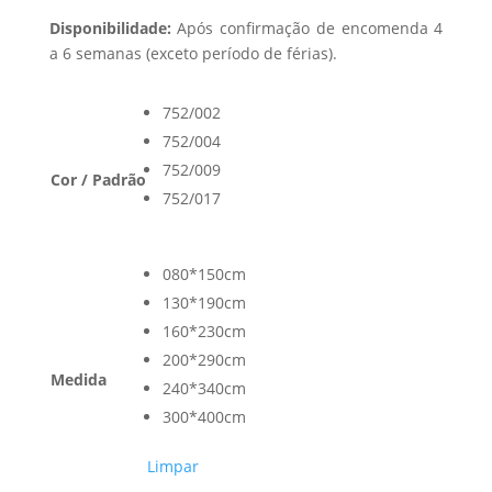
Disponibilidade:
Após confirmação de encomenda 4
a 6 semanas (exceto período de férias).
752/002
752/004
752/009
Cor / Padrão
752/017
080*150cm
130*190cm
160*230cm
200*290cm
Medida
240*340cm
300*400cm
Limpar