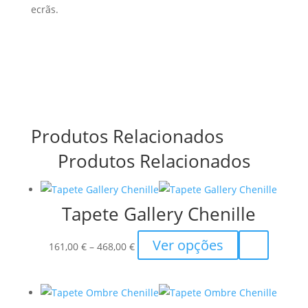
ecrãs.
Produtos Relacionados
Produtos Relacionados
Tapete Gallery Chenille
Price
This
Ver opções
161,00
€
–
468,00
€
range:
product
161,00 €
has
through
multiple