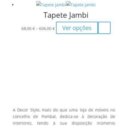
through
multiple
chosen
Tapete Jambi
295,00 €
variants.
on
The
the
Price
This
Ver opções
options
68,00
€
–
606,00
€
product
range:
product
may
page
68,00 €
has
be
through
multiple
chosen
606,00 €
variants.
on
The
the
options
product
may
page
be
chosen
on
the
A Decor Style, mais do que uma loja de móveis no
product
concelho de Pombal, dedica-se à decoração de
interiores, tendo à sua disposição inúmeros
page