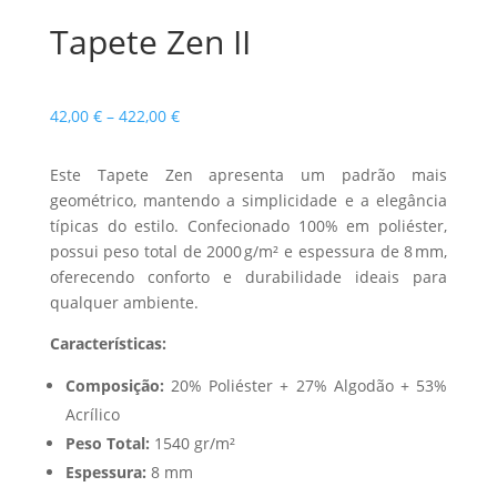
Tapete Zen II
Price
42,00
€
–
422,00
€
range:
42,00 €
Este Tapete Zen apresenta um padrão mais
through
geométrico, mantendo a simplicidade e a elegância
422,00 €
típicas do estilo. Confecionado 100% em poliéster,
possui peso total de 2000 g/m² e espessura de 8 mm,
oferecendo conforto e durabilidade ideais para
qualquer ambiente.
Características:
Composição:
20% Poliéster + 27% Algodão + 53%
Acrílico
Peso Total:
1540 gr/m²
Espessura:
8 mm