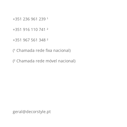
+351 236 961 239 ¹
+351 916 110 741 ²
+351 967 561 348 ²
(¹ Chamada rede fixa nacional)
(² Chamada rede móvel nacional)
geral@decorstyle.pt