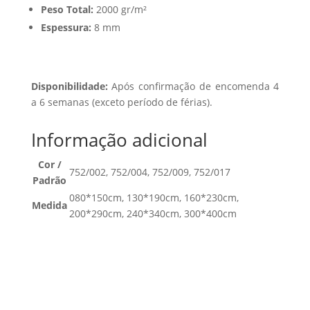
Peso Total:
2000 gr/m²
Espessura:
8 mm
Disponibilidade:
Após confirmação de encomenda 4
a 6 semanas (exceto período de férias).
Informação adicional
Cor /
752/002, 752/004, 752/009, 752/017
Padrão
080*150cm, 130*190cm, 160*230cm,
Medida
200*290cm, 240*340cm, 300*400cm