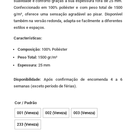
suavidade e conforto graças à sua espessura fofa de 25 mm.
17,00 €
Confeccionado em 100% poliéster e com peso total de 1500
g/m², oferece uma sensação agradável ao pisar. Disponível
também na versão redonda, adapta-se facilmente a diferentes
estilos e espaços.
Características:
Composição:
100% Poliéster
Peso Total:
1500 gr/m²
Espessura:
25 mm
Disponibilidade:
Após confirmação de encomenda 4 a 6
semanas (exceto período de férias).
Cor / Padrão
001 (Veneza)
002 (Veneza)
003 (Veneza)
233 (Veneza)