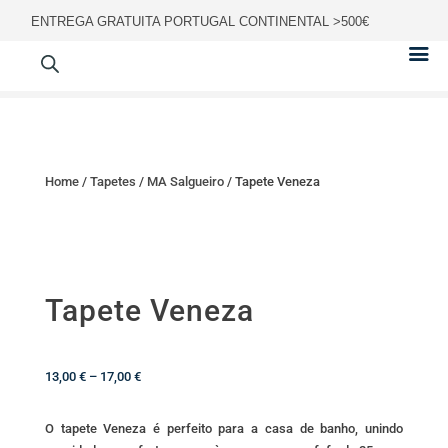
ENTREGA GRATUITA PORTUGAL CONTINENTAL >500€
Home
/
Tapetes
/
MA Salgueiro
/ Tapete Veneza
Tapete Veneza
Price
13,00
€
–
17,00
€
range:
13,00 €
O tapete Veneza é perfeito para a casa de banho, unindo
through