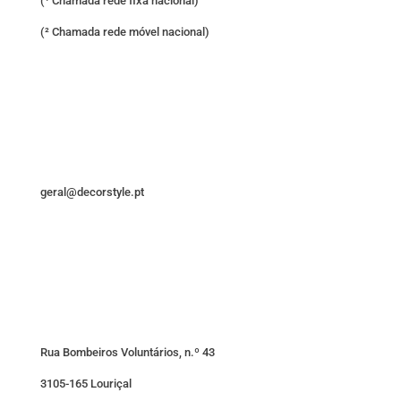
(¹ Chamada rede fixa nacional)
(² Chamada rede móvel nacional)
geral@decorstyle.pt
Rua Bombeiros Voluntários, n.º 43
3105-165 Louriçal