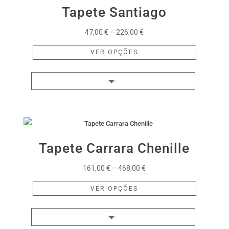
may
Tapete Santiago
be
chosen
Price
47,00
€
–
226,00
€
on
range:
This
VER OPÇÕES
the
47,00 €
product
product
through
has
page
226,00 €
multiple
variants.
The
options
may
Tapete Carrara Chenille
be
chosen
Price
161,00
€
–
468,00
€
on
range:
This
VER OPÇÕES
the
161,00 €
product
product
through
has
page
468,00 €
multiple