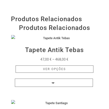
Produtos Relacionados
Produtos Relacionados
Tapete Antik Tebas
Price
47,00
€
–
468,00
€
range:
This
VER OPÇÕES
47,00 €
product
through
has
468,00 €
multiple
variants.
The
options