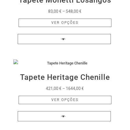
Price
83,00
€
–
548,00
€
range:
This
VER OPÇÕES
83,00 €
product
through
has
548,00 €
multiple
variants.
The
options
may
Tapete Heritage Chenille
be
chosen
Price
421,00
€
–
1644,00
€
on
range:
This
VER OPÇÕES
the
421,00 €
product
product
through
has
page
1644,00 €
multiple
variants.