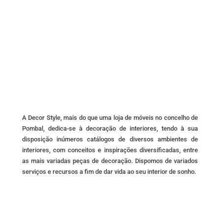
The
options
may
be
chosen
on
the
product
page
A Decor Style, mais do que uma loja de móveis no concelho de
Pombal, dedica-se à decoração de interiores, tendo à sua
disposição inúmeros catálogos de diversos ambientes de
interiores, com conceitos e inspirações diversificadas, entre
as mais variadas peças de decoração. Dispomos de variados
serviços e recursos a fim de dar vida ao seu interior de sonho.