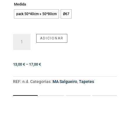
Medida
pack 50*40cm + 50*80cm
Ø67
Quantidade
ADICIONAR
de
Tapete
Veneza
Price
13,00
€
–
17,00
€
range:
13,00 €
REF:
n.d.
Categorias:
MA Salgueiro
,
Tapetes
through
17,00 €