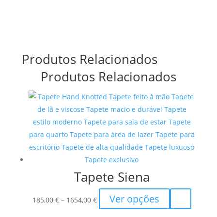
Produtos Relacionados
Produtos Relacionados
Tapete Siena
Price
This
Ver opções
185,00
€
–
1654,00
€
range:
product