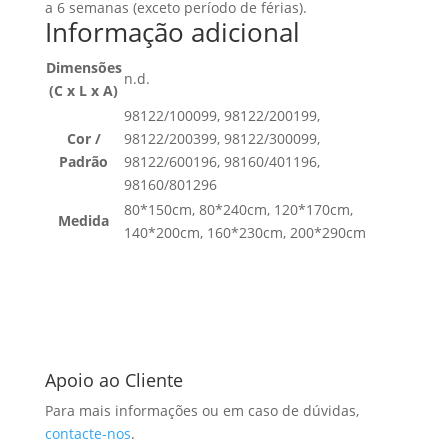
a 6 semanas (exceto período de férias).
Informação adicional
Dimensões
n.d.
(C x L x A)
98122/100099, 98122/200199,
Cor /
98122/200399, 98122/300099,
Padrão
98122/600196, 98160/401196,
98160/801296
80*150cm, 80*240cm, 120*170cm,
Medida
140*200cm, 160*230cm, 200*290cm
Apoio ao Cliente
Para mais informações ou em caso de dúvidas,
contacte-nos
.