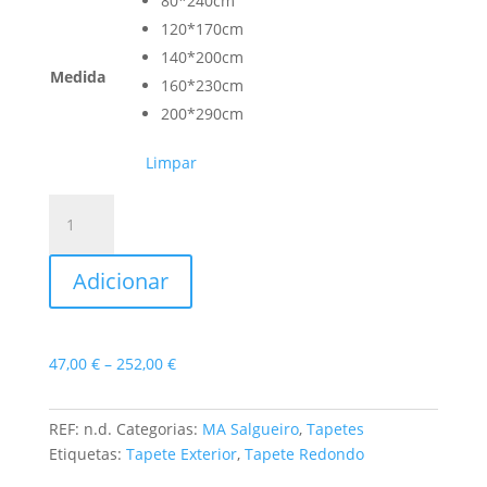
80*240cm
120*170cm
140*200cm
Medida
160*230cm
200*290cm
Limpar
Quantidade
de
Tapete
Adicionar
Varadero
Price
47,00
€
–
252,00
€
range:
47,00 €
REF:
n.d.
Categorias:
MA Salgueiro
,
Tapetes
through
Etiquetas:
Tapete Exterior
,
Tapete Redondo
252,00 €