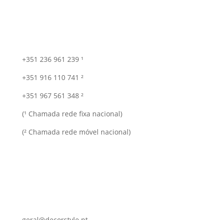
+351 236 961 239 ¹
+351 916 110 741 ²
+351 967 561 348 ²
(¹ Chamada rede fixa nacional)
(² Chamada rede móvel nacional)
geral@decorstyle.pt