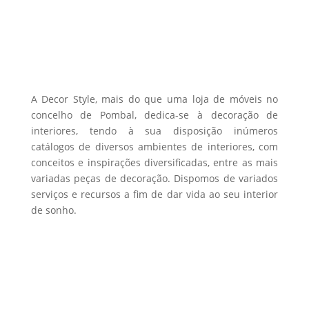
options
product
may
page
be
chosen
on
the
A Decor Style, mais do que uma loja de móveis no
product
concelho de Pombal, dedica-se à decoração de
interiores, tendo à sua disposição inúmeros
page
catálogos de diversos ambientes de interiores, com
conceitos e inspirações diversificadas, entre as mais
variadas peças de decoração. Dispomos de variados
serviços e recursos a fim de dar vida ao seu interior
de sonho.