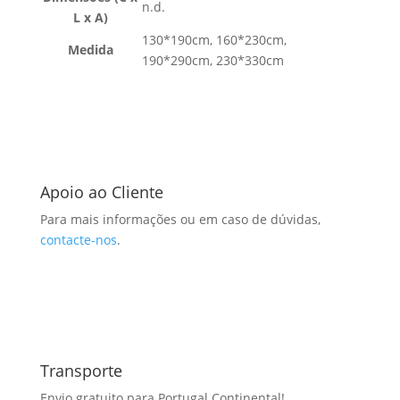
n.d.
L x A)
130*190cm, 160*230cm,
Medida
190*290cm, 230*330cm
Apoio ao Cliente
Para mais informações ou em caso de dúvidas,
contacte-nos
.
Transporte
Envio gratuito para Portugal Continental!