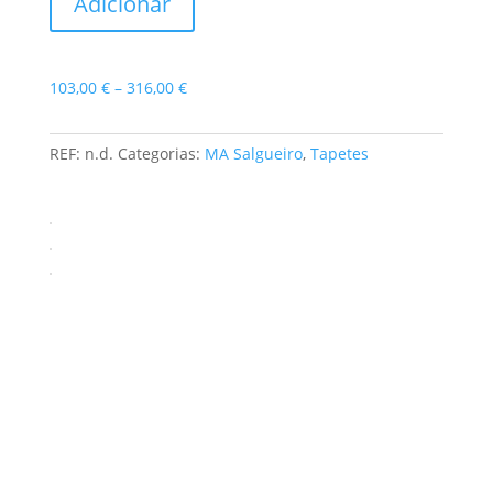
Adicionar
Sahara
I
Price
103,00
€
–
316,00
€
range:
103,00 €
REF:
n.d.
Categorias:
MA Salgueiro
,
Tapetes
through
316,00 €