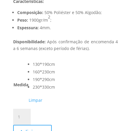
Características:
Composição:
50% Poliéster e 50% Algodão;
2
Peso:
1900gr/m
;
Espessura:
4mm.
Disponibilidade:
Após confirmação de encomenda 4
a 6 semanas (exceto período de férias).
130*190cm
160*230cm
190*290cm
Medida
230*330cm
Limpar
Quantidade
de
Tapete