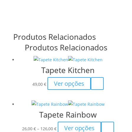
Produtos Relacionados
Produtos Relacionados
Tapete Kitchen
This
Ver opções
49,00
€
product
has
multiple
Tapete Rainbow
variants.
The
Price
This
Ver opções
options
26,00
€
–
126,00
€