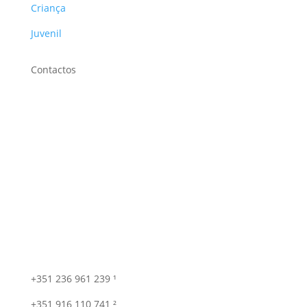
Criança
Juvenil
Contactos
+351 236 961 239 ¹
+351 916 110 741 ²