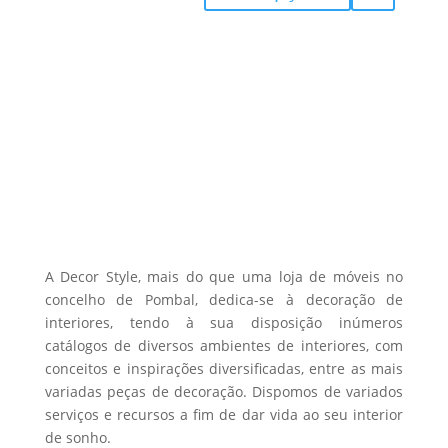
range:
product
may
page
172,00 €
has
be
through
multiple
chosen
1559,00 €
variants.
on
The
the
options
product
may
page
be
chosen
on
the
A Decor Style, mais do que uma loja de móveis no
product
concelho de Pombal, dedica-se à decoração de
interiores, tendo à sua disposição inúmeros
page
catálogos de diversos ambientes de interiores, com
conceitos e inspirações diversificadas, entre as mais
variadas peças de decoração. Dispomos de variados
serviços e recursos a fim de dar vida ao seu interior
de sonho.