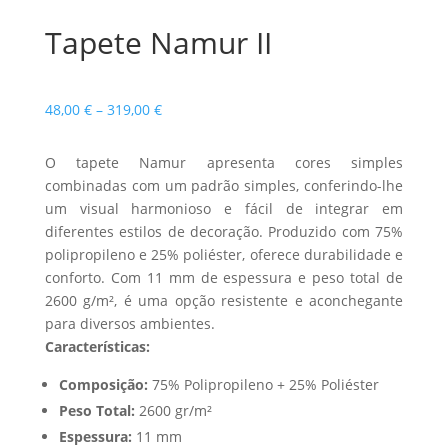
Tapete Namur II
Price
48,00
€
–
319,00
€
range:
48,00 €
O tapete Namur apresenta cores simples
through
combinadas com um padrão simples, conferindo-lhe
319,00 €
um visual harmonioso e fácil de integrar em
diferentes estilos de decoração. Produzido com 75%
polipropileno e 25% poliéster, oferece durabilidade e
conforto. Com 11 mm de espessura e peso total de
2600 g/m², é uma opção resistente e aconchegante
para diversos ambientes.
Características:
Composição:
75% Polipropileno + 25% Poliéster
Peso Total:
2600 gr/m²
Espessura:
11 mm