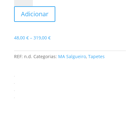
Tapete
Adicionar
Namur
II
Price
48,00
€
–
319,00
€
range:
48,00 €
REF:
n.d.
Categorias:
MA Salgueiro
,
Tapetes
through
319,00 €