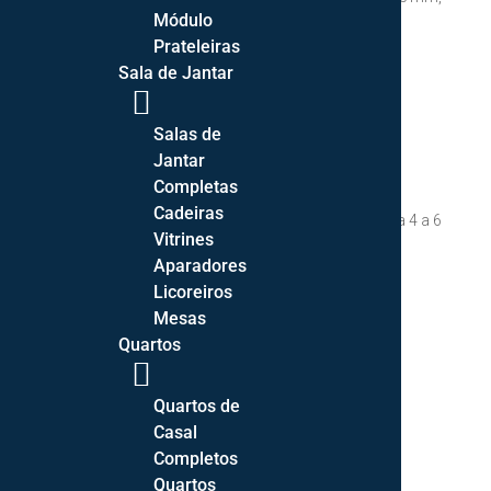
Módulo
garantindo conforto e elegância ao ambiente.
Prateleiras
Características:
Sala de Jantar
Composição:
45% Lã + 55% Viscose
Salas de
Peso Total:
4500 gr/m²
Jantar
Espessura:
15 mm
Completas
Cadeiras
Disponibilidade:
Após confirmação de encomenda 4 a 6
Vitrines
semanas (exceto período de férias).
Aparadores
Licoreiros
Cor / Padrão
Mesas
Quartos
004 Quartz
074 Quartz
Quartos de
Medida
Casal
170*240cm
200*300cm
250*350cm
Completos
Quartos