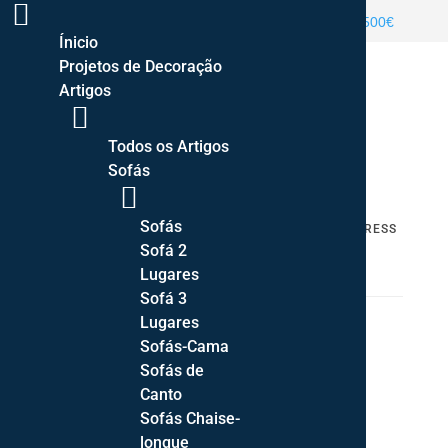
ENTREGA GRATUITA PORTUGAL CONTINENTAL >500€
Ínicio
Projetos de Decoração
Artigos
Todos os Artigos
Sofás
Sofás
HOME
/
TAPETES
/
MA SALGUEIRO
/ TAPETE EXPRESS
Sofá 2
REFLEX QUARTZ
Lugares
Sofá 3
Lugares
Sofás-Cama
Sofás de
Canto
Sofás Chaise-
longue