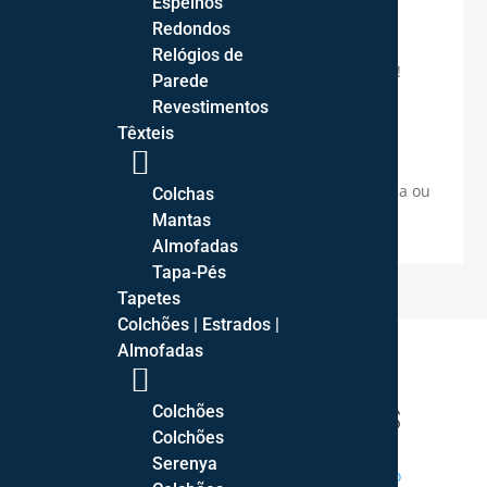
Espelhos
Redondos

Transporte
Relógios de
Envio gratuito para Portugal Continental!
Parede
Revestimentos

Cores
Têxteis
As cores reais dos artigos podem variar
devido às fontes de iluminição fotográfica ou
Colchas
configurações dos ecrãs.
Mantas
Almofadas
Tapa-Pés
Tapetes
Colchões | Estrados |
Almofadas
Colchões
PRODUTOS RELACIONADOS
Colchões
Serenya