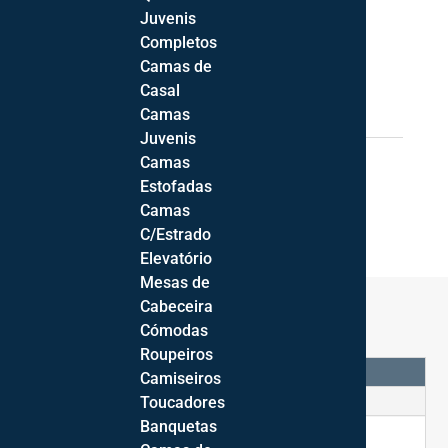
Juvenis
Quantidade
Completos
Adicionar
de
Camas de
Tapete
Casal
Express
Price
1570,80
€
–
3368,80
€
Camas
Reflex
range:
Juvenis
Quartz
1570,80 €
REF:
N.D.
CATEGORIAS:
MA SALGUEIRO
,
TAPETES
Camas
through
Estofadas
3368,80 €
Camas
C/Estrado
Elevatório
Mesas de
Cabeceira
Cómodas
Roupeiros
DESCRIÇÃO
Camiseiros
Toucadores
INFORMAÇÃO ADICIONAL
Banquetas