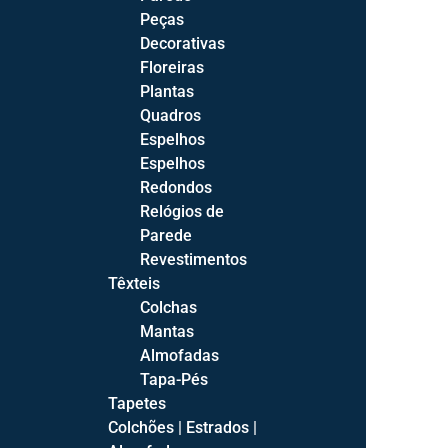
Aparadores
Peças
Cristaleiras
Decorativas
Mesas de Jantar
Floreiras
Mesas de Jantar Fixas
Plantas
Mesas de Jantar Extensíveis
Quadros
Espelhos
Salas
Espelhos
Salas de Estar Completas
Redondos
Salas de Jantar Completas
Relógios de
Parede
Revestimentos
Têxteis
Colchas
Quartos
Mantas
Almofadas
Camas
Tapa-Pés
Camas Estofadas
Tapetes
Camas de Bébé
Colchões | Estrados |
Camas Juvenis