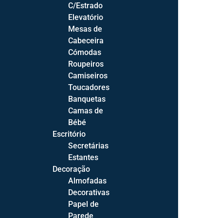
C/Estrado
Com Arrumação
Elevatório
Relaxes Elétricos
Mesas de
Cabeceira
Cómodas
Roupeiros
Camiseiros
Salas
Toucadores
Sala de Estar
Banquetas
Sofás
Camas de
Cadeirões
Bébé
Bases TV
Escritório
Licoreiros
Secretárias
Estantes
Prateleiras
Decoração
Mesas de Centro
Almofadas
Decorativas
Sala de Jantar
Papel de
Cadeiras
Parede