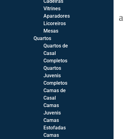
Cadeiras
Vitrines
0 Items
Aparadores
Licoreiros
Mesas
Quartos
Quartos de
Início
Casal
Sofás
Completos
Sofás
Quartos
Cadeirões
Juvenis
Sofás-Cama
Completos
Sofás de Canto
Camas de
Casal
Sofá 2 Lugares
Camas
Sofá 3 Lugares
Juvenis
Sofá Chaise-longue
Camas
Todos os Sofás
Estofadas
Camas
Extras