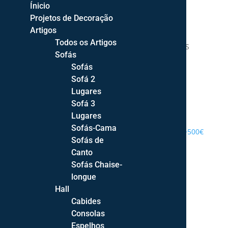
Ínicio
Projetos de Decoração
Artigos
Todos os Artigos
DECOR STYLE | DECORAÇÃO DE INTERIORES
Sofás
Sofás
Sofá 2
Lugares
Sofá 3
PROJETOS DE DECORAÇÃO
Lugares
Sofás-Cama
ENTREGA GRATUITA PORTUGAL CONTINENTAL >500€
Sofás de
Canto
Sofás Chaise-
longue
Hall
Cabides
Consolas
Espelhos