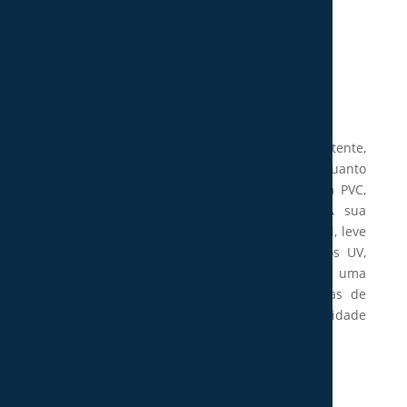
Tapete Denon
Price
25,00
€
–
151,00
€
range:
25,00 €
O tapete Denon é uma solução prática e resistente,
through
ideal para utilização tanto em interiores quanto
151,00 €
exteriores. Com uma base antiderrapante em PVC,
garante maior segurança no uso diário. A sua
composição em PVC e poliéster torna-o durável, leve
e fácil de limpar. Possui resistência aos raios UV,
ajudando a manter a cor por mais tempo, e uma
espessura fina de 3 mm, perfeita para áreas de
passagem ou espaços que exigem funcionalidade
sem abrir mão do estilo.
Características:
PVC backing (antiderrapante);