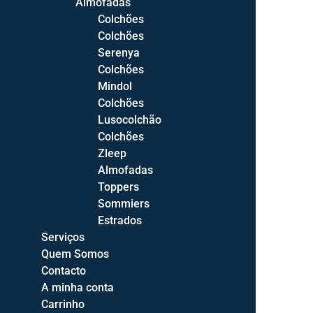
Almofadas
Camas de Casal
Colchões
Camas Compactas
Colchões
Camas C/Estrado Elevatório
Serenya
Sommiers
Colchões
Cabeceiras de Cama
Mindol
Colchões
Elementos
Lusocolchão
Mesas de Cabeceira
Colchões
Cómodas
Zleep
Camiseiros
Almofadas
Toppers
Roupeiros
Sommiers
Espelhos
Estrados
Toucadores
Serviços
Quem Somos
Quartos
Contacto
Quartos Bébé
A minha conta
Quartos Juvenis
Carrinho