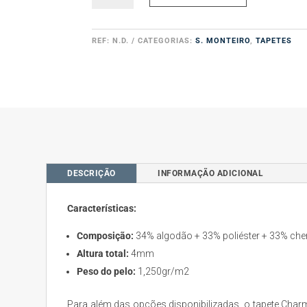
Tapete
Chenille
REF:
N.D.
CATEGORIAS:
S. MONTEIRO
,
TAPETES
DESCRIÇÃO
INFORMAÇÃO ADICIONAL
Características:
Composição:
34% algodão + 33% poliéster + 33% cheni
Altura total:
4mm
Peso do pelo:
1,250gr/m2
Para além das opções disponibilizadas, o tapete Charm