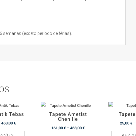
semanas (exceto período de férias).
OS
ntik Tebas
Tapete Ametist
Tapete
Chenille
Price
–
468,00
€
25,00
€
–
Price
161,00
€
–
468,00
€
range:
This
OPÇÕES
VER O
range:
This