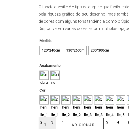
266,
O tapete chenille é o tipo de carpete que facilme
thro
715,
pela riqueza gráfica do seu desenho, mas també
de cores com alguns tons tendência como o Spicy
Disponível em várias cores e com múltiplas opç
Medida
120*240cm
130*260cm
200*300cm
Acabamento
Cor
Quantidade
ADICIONAR
de