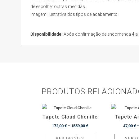
de escolher outras medidas.
Imagem ilustrativa dos tipos de acabamento:
Disponibilidade:
Após confirmação de encomenda 4 a 6 
PRODUTOS RELACIONAD
Tapete Cloud Chenille
Tapete A
Price
172,00
€
–
1559,00
€
47,00
€
range:
This
VER OPÇÕES
VER 