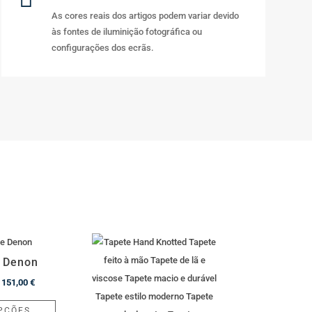
As cores reais dos artigos podem variar devido
às fontes de iluminição fotográfica ou
configurações dos ecrãs.
 Denon
Price
151,00
€
range:
This
PÇÕES