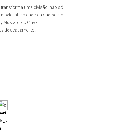
49 €
nte transforma uma divisão, não só
ugh
56 €
m pela intensidade da sua paleta
 Mustard e o Chive.
ões de acabamento.