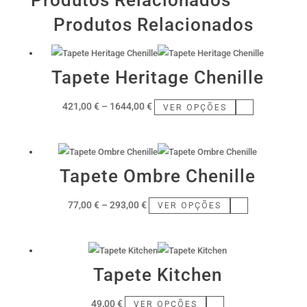
Produtos Relacionados
Produtos Relacionados
Tapete Heritage Chenille
Price
This
421,00
€
–
1644,00
€
VER OPÇÕES
range:
product
421,00 €
has
through
multiple
Tapete Ombre Chenille
1644,00 €
variants.
The
Price
This
77,00
€
–
293,00
€
VER OPÇÕES
options
range:
product
may
77,00 €
has
be
through
multiple
chosen
Tapete Kitchen
293,00 €
variants.
on
The
the
This
49,00
€
VER OPÇÕES