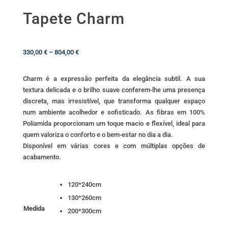
Tapete Charm
Price
330,00
€
–
804,00
€
range:
330,00 €
Charm é a expressão perfeita da elegância subtil. A sua
through
textura delicada e o brilho suave conferem-lhe uma presença
804,00 €
discreta, mas irresistível, que transforma qualquer espaço
num ambiente acolhedor e sofisticado. As fibras em 100%
Poliamida proporcionam um toque macio e flexível, ideal para
quem valoriza o conforto e o bem-estar no dia a dia.
Disponível em várias cores e com múltiplas opções de
acabamento.
120*240cm
130*260cm
Medida
200*300cm