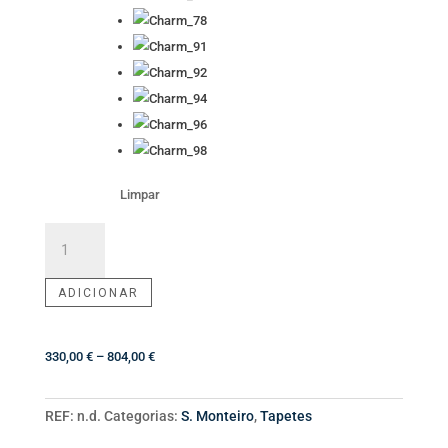
Limpar
Quantidade
de
Tapete
ADICIONAR
Charm
Price
330,00
€
–
804,00
€
range:
330,00 €
REF:
n.d.
Categorias:
S. Monteiro
,
Tapetes
through
804,00 €