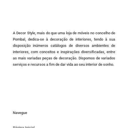
product
may
page
be
chosen
on
A Decor Style, mais do que uma loja de móveis no concelho de
the
Pombal, dedica-se à decoração de interiores, tendo à sua
product
disposição inúmeros catálogos de diversos ambientes de
page
interiores, com conceitos e inspirações diversificadas, entre
as mais variadas peças de decoração. Dispomos de variados
serviços e recursos a fim de dar vida ao seu interior de sonho.
Navegue
Página Inicial