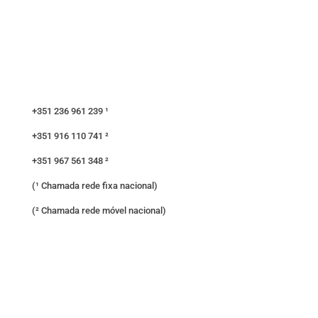
+351 236 961 239 ¹
+351 916 110 741 ²
+351 967 561 348 ²
(¹ Chamada rede fixa nacional)
(² Chamada rede móvel nacional)