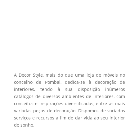
172,00 €
has
on
through
multiple
the
1559,00 €
variants.
product
The
page
options
may
be
chosen
on
the
A Decor Style, mais do que uma loja de móveis no
product
concelho de Pombal, dedica-se à decoração de
interiores, tendo à sua disposição inúmeros
page
catálogos de diversos ambientes de interiores, com
conceitos e inspirações diversificadas, entre as mais
variadas peças de decoração. Dispomos de variados
serviços e recursos a fim de dar vida ao seu interior
de sonho.