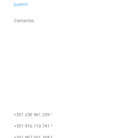
Juvenil
Contactos
+351 236 961 239 ¹
+351 916 110 741 ²
+351 967 561 348 ²