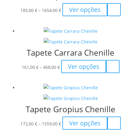
on
Price
This
Ver opções
the
185,00
€
–
1654,00
€
range:
product
product
185,00 €
has
page
through
multiple
1654,00 €
variants.
The
Tapete Carrara Chenille
options
may
Price
This
Ver opções
161,00
€
–
468,00
€
be
range:
product
chosen
161,00 €
has
on
through
multiple
the
468,00 €
variants.
product
The
Tapete Gropius Chenille
page
options
may
Price
This
Ver opções
172,00
€
–
1559,00
€
be
range:
product
chosen