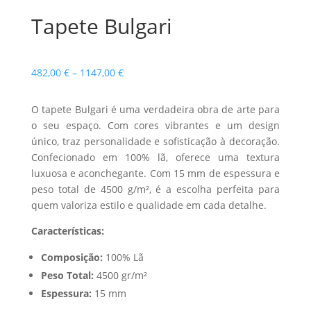
Tapete Bulgari
Price
482,00
€
–
1147,00
€
range:
482,00 €
O tapete Bulgari é uma verdadeira obra de arte para
through
o seu espaço. Com cores vibrantes e um design
1147,00 €
único, traz personalidade e sofisticação à decoração.
Confecionado em 100% lã, oferece uma textura
luxuosa e aconchegante. Com 15 mm de espessura e
peso total de 4500 g/m², é a escolha perfeita para
quem valoriza estilo e qualidade em cada detalhe.
Características:
Composição:
100% Lã
Peso Total:
4500 gr/m²
Espessura:
15 mm