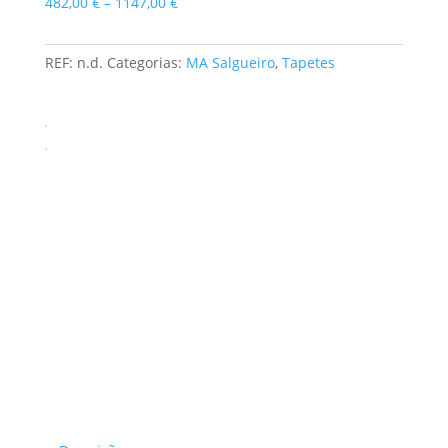
Price
482,00
€
–
1147,00
€
range:
482,00 €
REF:
n.d.
Categorias:
MA Salgueiro
,
Tapetes
through
1147,00 €