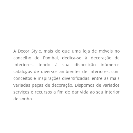
The
the
options
product
may
page
be
chosen
on
the
A Decor Style, mais do que uma loja de móveis no
product
concelho de Pombal, dedica-se à decoração de
interiores, tendo à sua disposição inúmeros
page
catálogos de diversos ambientes de interiores, com
conceitos e inspirações diversificadas, entre as mais
variadas peças de decoração. Dispomos de variados
serviços e recursos a fim de dar vida ao seu interior
de sonho.