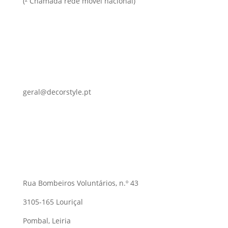
(² Chamada rede móvel nacional)
geral@decorstyle.pt
Rua Bombeiros Voluntários, n.º 43
3105-165 Louriçal
Pombal, Leiria