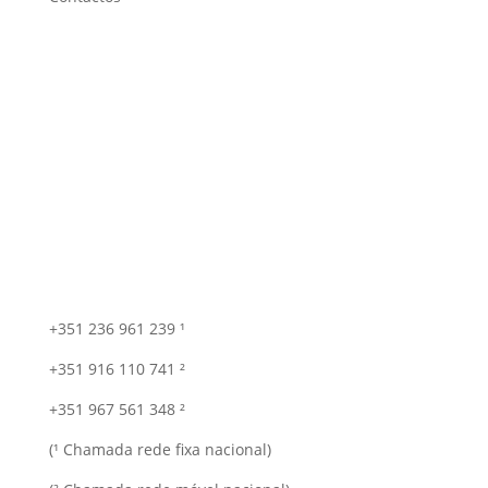
+351 236 961 239 ¹
+351 916 110 741 ²
+351 967 561 348 ²
(¹ Chamada rede fixa nacional)