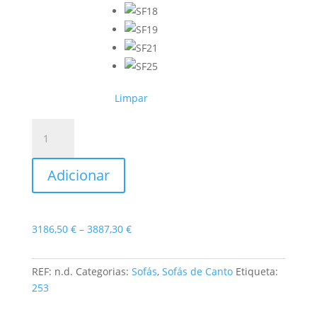
Limpar
Quantidade
de
Sofá
Adicionar
de
Canto
Ames
Price
3186,50
€
–
3887,30
€
range:
3186,50 €
REF:
n.d.
Categorias:
Sofás
,
Sofás de Canto
Etiqueta:
through
253
3887,30 €