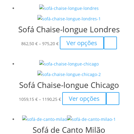
Sofá Chaise-longue Londres
Price
This
Ver opções
862,50
€
–
975,20
€
range:
product
862,50 €
has
through
multiple
975,20 €
variants.
The
Sofá Chaise-longue Chicago
options
may
Price
This
Ver opções
1059,15
€
–
1190,25
€
be
range:
product
chosen
1059,15 €
has
on
through
multiple
the
Sofá de Canto Milão
1190,25 €
variants.