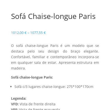
Sofá Chaise-longue Paris
Price
1012,00
€
–
1077,55
€
range:
1012,00 €
O sofá chaise-longue Paris é um modelo que se
through
destaca pelo seu design do braço elegante.
1077,55 €
Confortável, familiar e contemporâneo incorpora-se
em qualquer sala de estar. Apresenta estrutura em
madeira.
Sofá chaise-longue Paris:
Sofá c/3 lugares chaise-longue: 275*100*170cm
Legenda:
VFD:
Vista de frente direita
VFE:
Vista de frente esquerda