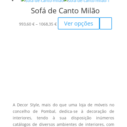
on
through
multiple
the
Sofá de Canto Milão
768,20 €
variants.
product
The
Price
This
Ver opções
page
options
993,60
€
–
1068,35
€
range:
product
may
993,60 €
has
be
through
multiple
chosen
1068,35 €
variants.
on
The
the
options
product
may
page
be
chosen
on
the
A Decor Style, mais do que uma loja de móveis no
product
concelho de Pombal, dedica-se à decoração de
interiores, tendo à sua disposição inúmeros
page
catálogos de diversos ambientes de interiores, com