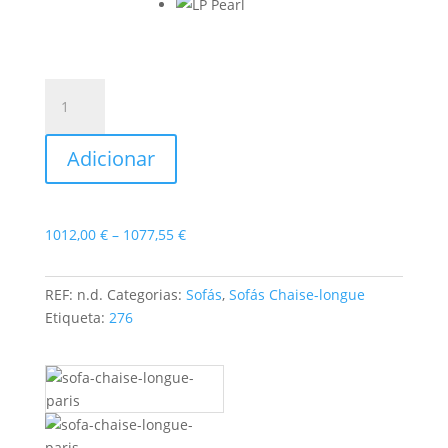
Quantidade
de
Sofá
Adicionar
Chaise-
longue
Paris
Price
1012,00
€
–
1077,55
€
range:
1012,00 €
REF:
n.d.
Categorias:
Sofás
,
Sofás Chaise-longue
through
Etiqueta:
276
1077,55 €