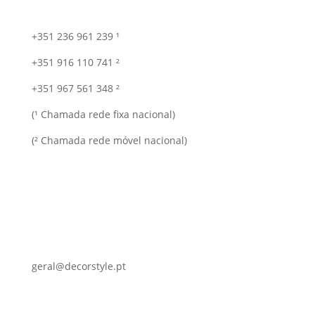
+351 236 961 239 ¹
+351 916 110 741 ²
+351 967 561 348 ²
(¹ Chamada rede fixa nacional)
(² Chamada rede móvel nacional)
geral@decorstyle.pt