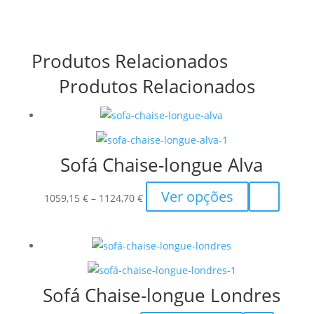
Produtos Relacionados
Produtos Relacionados
Sofá Chaise-longue Alva
Price
This
Ver opções
1059,15
€
–
1124,70
€
range:
product
1059,15 €
has
through
multiple
1124,70 €
variants.
The
Sofá Chaise-longue Londres
options