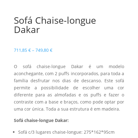
Sofá Chaise-longue
Dakar
Price
711,85
€
–
749,80
€
range:
711,85 €
O sofá chaise-longue Dakar é um modelo
through
aconchegante, com 2 puffs incorporados, para toda a
749,80 €
família desfrutar nos dias de descanso. Este sofá
permite a possibilidade de escolher uma cor
diferente para as almofadas e os puffs e fazer o
contraste com a base e braços, como pode optar por
uma cor única. Toda a sua estrutura é em madeira.
Sofá chaise-longue Dakar:
Sofá c/3 lugares chaise-longue: 275*162*95cm