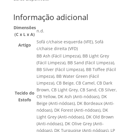
Informação adicional
Dimensões
n.d.
(C x L x A)
Sofá c/chaise esquerda (VFE), Sofá
Artigo
c/chaise direita (VFD)
BB Ash (Fácil Limpeza), BB Light Grey
(Fácil Limpeza), BB Sand (Fácil Limpeza),
BB Silver (Fácil Limpeza), BB Toffee (Fácil
Limpeza), BB Water Green (Fácil
Limpeza), CB Beige, CB Camel, CB Dark
Brown, CB Light Grey, CB Sand, CB Silver,
Tecido do
CB Yellow, DK Ash (Anti-nódoas), DK
Estofo
Beige (Anti-nódoas), DK Bordeaux (Anti-
nódoas), DK Forest (Anti-nódoas), DK
Light Grey (Anti-nódoas), DK Old Brown
(Anti-nódoas), DK Olive Grey (Anti-
nódoas), DK Turquoise (Anti-nódoas), LP