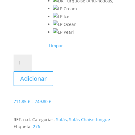
Limpar
Quantidade
de
Sofá
Adicionar
Chaise-
longue
Dakar
Price
711,85
€
–
749,80
€
range:
711,85 €
REF:
n.d.
Categorias:
Sofás
,
Sofás Chaise-longue
through
Etiqueta:
276
749,80 €