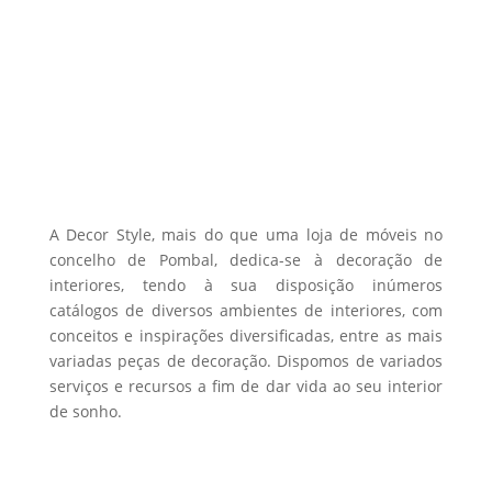
the
975,20 €
variants.
product
The
page
options
may
be
chosen
on
the
A Decor Style, mais do que uma loja de móveis no
product
concelho de Pombal, dedica-se à decoração de
interiores, tendo à sua disposição inúmeros
page
catálogos de diversos ambientes de interiores, com
conceitos e inspirações diversificadas, entre as mais
variadas peças de decoração. Dispomos de variados
serviços e recursos a fim de dar vida ao seu interior
de sonho.