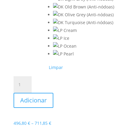
Limpar
Quantidade
de
Sofá-
Adicionar
cama
Sevilha
Price
496,80
€
–
711,85
€
range: