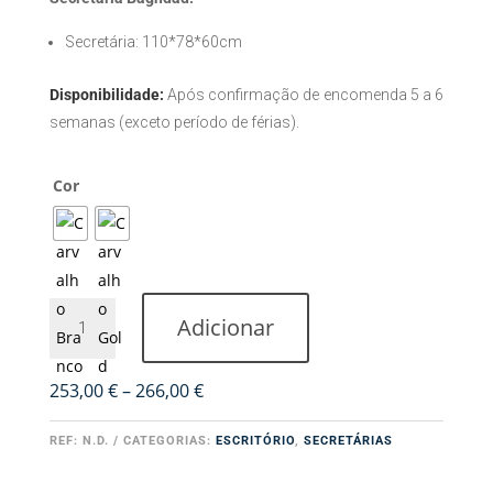
Secretária: 110*78*60cm
Disponibilidade:
Após confirmação de encomenda 5 a 6
semanas (exceto período de férias).
Cor
Quantidade
Adicionar
de
Secretária
Celta
Price
253,00
€
–
266,00
€
range:
253,00 €
REF:
N.D.
CATEGORIAS:
ESCRITÓRIO
,
SECRETÁRIAS
through
266,00 €