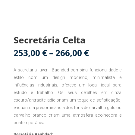
Secretária Celta
Price
253,00
€
–
266,00
€
range:
253,00 €
A secretária juvenil Baghdad combina funcionalidade e
through
266,00 €
estilo com um design moderno, minimalista e
influências industriais, oferece um local ideal para
estudo e trabalho. Os seus detalhes em cinza
escuro/antracite adicionam um toque de sofisticação,
enquanto a predominância dos tons de carvalho gold ou
carvalho branco criam uma atmosfera acolhedora e
contemporânea.
Secretária Baghdad: