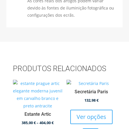
As cores reais dos artigos podem variar
devido às fontes de iluminição fotográfica ou
configurações dos ecrãs.
PRODUTOS RELACIONADOS
Secretária Paris
132,98
€
This
Estante Artic
product
Ver opções
has
Price
385,00
€
–
404,00
€