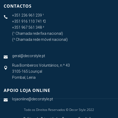
CONTACTOS
+351 236 961 239 ¹

+351 916 110 741 ²

+351 967 561 348 ²
(¹ Chamada rede fixa nacional)
(² Chamada rede móvel nacional)
geral@decorstyle.pt

Rua Bombeiros Voluntários, n.º 43

3105-165 Louriçal
Pombal, Leiria
APOIO LOJA ONLINE
lojaonline@decorstyle.pt

Todo os Direitos Reservados © Decor Style 2022