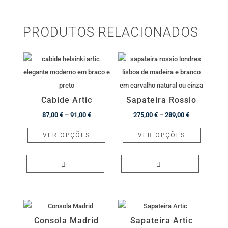
PRODUTOS RELACIONADOS
Cabide Artic
Sapateira Rossio
Price
Price
87,00
€
–
91,00
€
275,00
€
–
289,00
€
range:
This
range:
This
VER OPÇÕES
VER OPÇÕES
87,00 €
product
275,00 €
product
through
has
through
has
91,00 €
multiple
289,00 €
multiple
variants.
variants.
The
The
options
options
Consola Madrid
Sapateira Artic
may
may