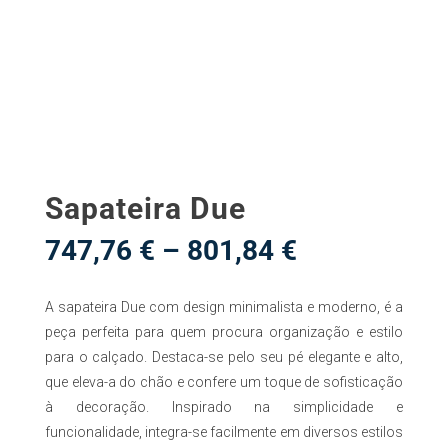
Sapateira Due
Price
747,76
€
–
801,84
€
range:
747,76 €
A sapateira Due com design minimalista e moderno, é a
through
801,84 €
peça perfeita para quem procura organização e estilo
para o calçado. Destaca-se pelo seu pé elegante e alto,
que eleva-a do chão e confere um toque de sofisticação
à decoração.
Inspirado na simplicidade e
funcionalidade, integra-se facilmente em diversos estilos