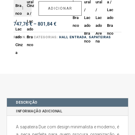
Quantidade
ADICIONAR
de
Sapateira
Due
Price
747,76
€
–
801,84
€
range:
747,76 €
REF:
N.D.
CATEGORIAS:
HALL ENTRADA
,
SAPATEIRAS
through
801,84 €
DESCRIÇÃO
INFORMAÇÃO ADICIONAL
A sapateira Due com design minimalista e moderno, é
a peça perfeita para quem procura organização e