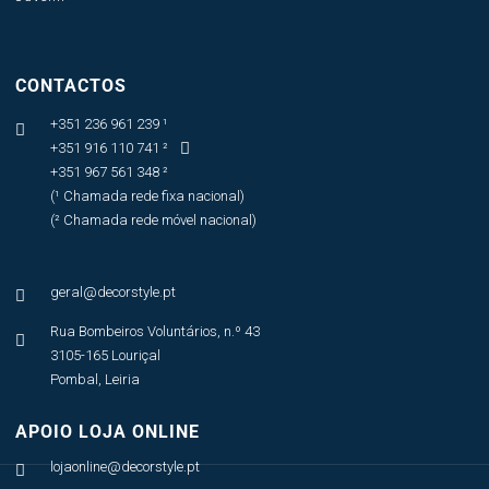
CONTACTOS
+351 236 961 239 ¹

+351 916 110 741 ²

+351 967 561 348 ²
(¹ Chamada rede fixa nacional)
(² Chamada rede móvel nacional)
geral@decorstyle.pt

Rua Bombeiros Voluntários, n.º 43

3105-165 Louriçal
Pombal, Leiria
APOIO LOJA ONLINE
lojaonline@decorstyle.pt
