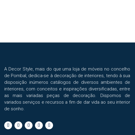
variants.
The
options
may
be
chosen
on
the
product
A Decor Style, mais do que uma loja de móveis no concelho
page
de Pombal, dedica-se à decoração de interiores, tendo à sua
disposição inúmeros catálogos de diversos ambientes de
interiores, com conceitos e inspirações diversificadas, entre
as mais variadas peças de decoração. Dispomos de
variados serviços e recursos a fim de dar vida ao seu interior
de sonho.