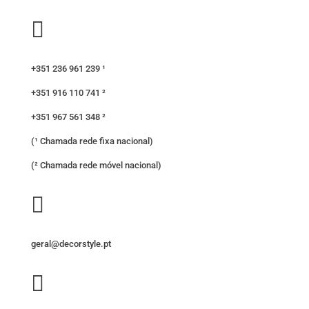

+351 236 961 239 ¹
+351 916 110 741 ²
+351 967 561 348 ²
(¹ Chamada rede fixa nacional)
(² Chamada rede móvel nacional)

geral@decorstyle.pt
