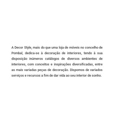
may
be
chosen
on
the
product
page
A Decor Style, mais do que uma loja de móveis no concelho de
Pombal, dedica-se à decoração de interiores, tendo à sua
disposição inúmeros catálogos de diversos ambientes de
interiores, com conceitos e inspirações diversificadas, entre
as mais variadas peças de decoração. Dispomos de variados
serviços e recursos a fim de dar vida ao seu interior de sonho.