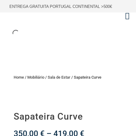
ENTREGA GRATUITA PORTUGAL CONTINENTAL >500€
Home
/
Mobiliário
/
Sala de Estar
/ Sapateira Curve
Sapateira Curve
Price
350,00
€
–
419,00
€