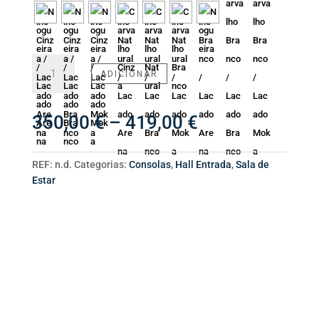
Quantidade
ADICIONAR
de
Sapateira
Curve
Price
350,00
€
–
419,00
€
range:
350,00 €
through
REF:
n.d.
Categorias:
Consolas
,
Hall Entrada
,
Sala de
419,00 €
Estar