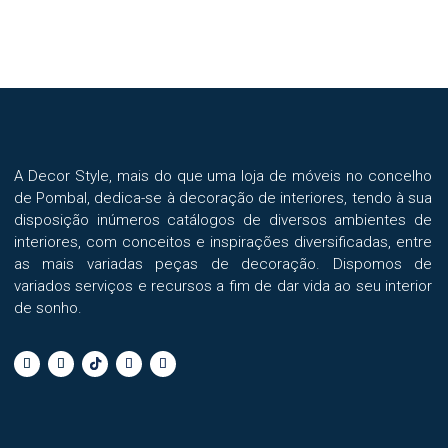
options
may
be
chosen
on
the
product
A Decor Style, mais do que uma loja de móveis no concelho
page
de Pombal, dedica-se à decoração de interiores, tendo à sua
disposição inúmeros catálogos de diversos ambientes de
interiores, com conceitos e inspirações diversificadas, entre
as mais variadas peças de decoração. Dispomos de
variados serviços e recursos a fim de dar vida ao seu interior
de sonho.