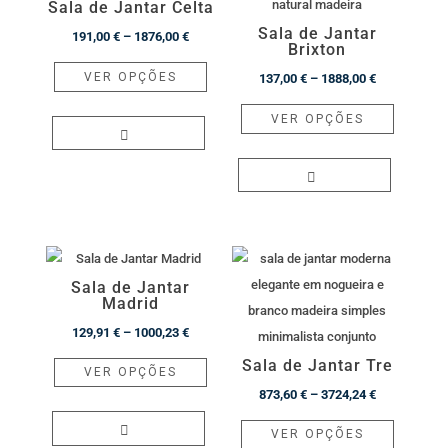
Sala de Jantar Celta
Sala de Jantar
Price
191,00
€
–
1876,00
€
Brixton
range:
This
VER OPÇÕES
Price
137,00
€
–
1888,00
€
191,00 €
product
range:
This
through
has
VER OPÇÕES
137,00 €
product
1876,00 €
multiple
through
has
variants.
1888,00 €
multiple
The
variants.
options
The
may
options
be
Sala de Jantar
may
chosen
Madrid
be
on
Price
129,91
€
–
1000,23
€
chosen
the
range:
This
Sala de Jantar Tre
on
VER OPÇÕES
product
129,91 €
product
the
Price
873,60
€
–
3724,24
€
page
through
has
product
range:
This
VER OPÇÕES
1000,23 €
multiple
page
873,60 €
product