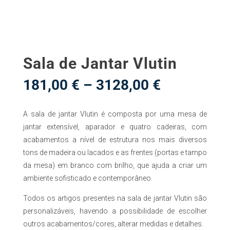
Sala de Jantar Vlutin
Price
181,00
€
–
3128,00
€
range:
181,00 €
A sala de jantar Vlutin é composta por uma mesa de
through
3128,00 €
jantar extensível, aparador e quatro cadeiras, com
acabamentos a nível de estrutura nos mais diversos
tons de madeira ou lacados e as frentes (portas e tampo
da mesa) em branco com brilho, que ajuda a criar um
ambiente sofisticado e contemporâneo.
Todos os artigos presentes na sala de jantar Vlutin são
personalizáveis, havendo a possibilidade de escolher
outros acabamentos/cores, alterar medidas e detalhes.