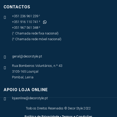
CONTACTOS
+351 236 961 239 ¹

+351 916 110 741 ²

+351 967 561 348 ²
(¹ Chamada rede fixa nacional)
(² Chamada rede móvel nacional)
geral@decorstyle.pt

Rua Bombeiros Voluntários, n.º 43

3105-165 Louriçal
Pombal, Leiria
APOIO LOJA ONLINE
lojaonline@decorstyle.pt

Todo os Direitos Reservados © Decor Style 2022
Política de Privacidade
•
Termos e Condições