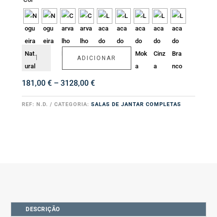
Quantidade
ADICIONAR
de
Sala
de
Price
181,00
€
–
3128,00
€
Jantar
range:
Vlutin
181,00 €
REF:
N.D.
CATEGORIA:
SALAS DE JANTAR COMPLETAS
through
3128,00 €
DESCRIÇÃO