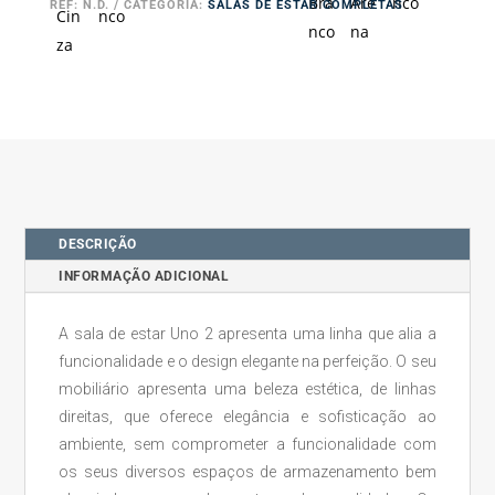
Uno
123,76 €
REF:
N.D.
CATEGORIA:
SALAS DE ESTAR COMPLETAS
2
through
2132,00 €
DESCRIÇÃO
INFORMAÇÃO ADICIONAL
A sala de estar Uno 2 apresenta uma linha que alia a
funcionalidade e o design elegante na perfeição. O seu
mobiliário apresenta uma beleza estética, de linhas
direitas, que oferece elegância e sofisticação ao
ambiente, sem comprometer a funcionalidade com
os seus diversos espaços de armazenamento bem