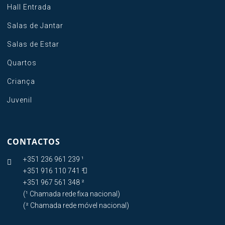
Hall Entrada
Salas de Jantar
Salas de Estar
Quartos
Criança
Juvenil
CONTACTOS
+351 236 961 239 ¹

+351 916 110 741 ²

+351 967 561 348 ²
(¹ Chamada rede fixa nacional)
(² Chamada rede móvel nacional)