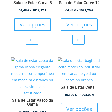
Sala de Estar Curve 8
Sala de Estar Curve 12
Price
Price
64,48
€
–
1017,12
€
64,48
€
–
1071,20
€
This
This
range:
range:
product
product
64,48 €
64,48 €
Ver opções
Ver opções
has
has
through
through
multiple
multiple
1017,12 €
1071,20 €
variants.
variants.
The
The
options
options
may
may
be
be
chosen
chosen
on
on
Sala de Estar Celta 1
the
the
product
product
Price
162,00
€
–
1094,00
€
Sala de Estar Vasco da
This
page
page
range:
Gama
product
162,00 €
Ver opções
Price
49,00
€
–
1449,00
€