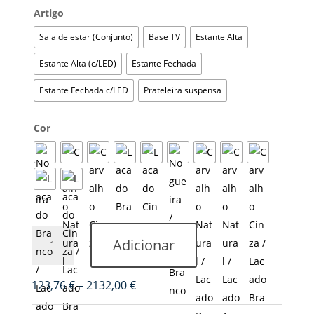
Artigo
Sala de estar (Conjunto)
Base TV
Estante Alta
Estante Alta (c/LED)
Estante Fechada
Estante Fechada c/LED
Prateleira suspensa
Cor
Quantidade
Adicionar
de
Sala
de
Price
123,76
€
–
2132,00
€
Estar
range: