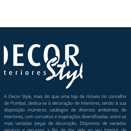
may
be
chosen
on
the
product
page
A Decor Style, mais do que uma loja de móveis no concelho
de Pombal, dedica-se à decoração de interiores, tendo à sua
disposição inúmeros catálogos de diversos ambientes de
interiores, com conceitos e inspirações diversificadas, entre as
mais variadas peças de decoração. Dispomos de variados
serviços e recursos a fim de dar vida ao seu interior de