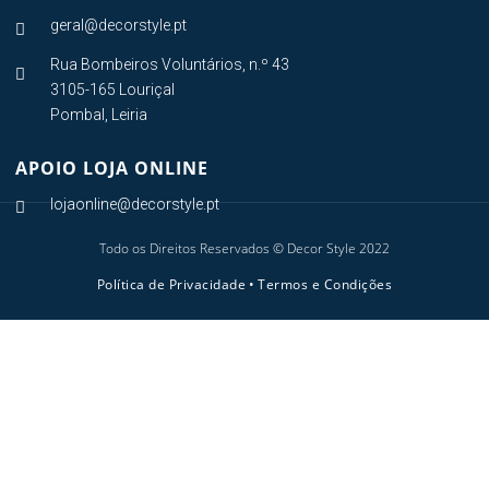
geral@decorstyle.pt

Rua Bombeiros Voluntários, n.º 43

3105-165 Louriçal
Pombal, Leiria
APOIO LOJA ONLINE
lojaonline@decorstyle.pt

Todo os Direitos Reservados © Decor Style 2022
Política de Privacidade
•
Termos e Condições