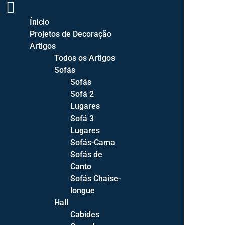
Ínicio
Projetos de Decoração
Artigos
DECOR STYLE | DECORAÇÃO DE INTERIORES
Todos os Artigos
Sofás
Sofás
Sofá 2
PROJETOS DE DECORAÇÃO
Lugares
Sofá 3
ENTREGA GRATUITA PORTUGAL CONTINENTAL >500€
Lugares
Sofás-Cama
Sofás de
Canto
Sofás Chaise-
longue
Hall
Cabides