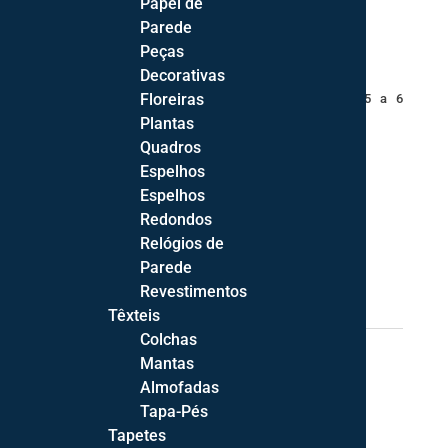
Papel de
Módulo suspenso: 30*125*25cm
Parede
Peças
Prateleira suspensa: 120*6*25cm
Decorativas
Floreiras
Disponibilidade:
Após confirmação de encomenda 5 a 6
semanas (exceto período de férias).
Plantas
Quadros
Espelhos
1 em stock
Espelhos
Quantidade
Redondos
ADICIONAR
de
Relógios de
Sala
Parede
de
2990,00
€
Revestimentos
Estar
Têxteis
Lux
Colchas
Categorias:
Licoreiros
,
Sala de Estar
Etiqueta:
269
Mantas
Almofadas
Tapa-Pés
Tapetes