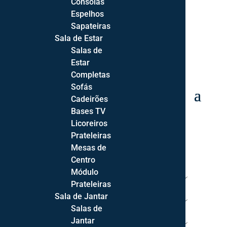
Consolas
Espelhos
Sapateiras
Sala de Estar
Salas de
Estar
Completas
Sofás
0 Items
Cadeirões
Bases TV
Licoreiros
Prateleiras
Mesas de
INÍCIO
Centro
Módulo
SOFÁS
Prateleiras
Sala de Jantar
SALAS
Salas de
Jantar
QUARTOS