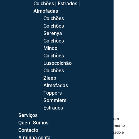
Colchões | Estrados |
Almofadas
Colchões
Colchões
Serenya
Colchões
Mindol
Colchões
Lusocolchão
Colchões
Zleep
Almofadas
Descrição
Toppers
Sommiers
A sala de estar Lux é o ambiente ideal para relaxar com
Estrados
conforto e estilo. O seu mobiliário apresenta um design
Serviços
sofisticado e moderno, de linhas direitas que adicionam um
Quem Somos
toque de contemporaneidade, acentuado pelo seu acabamento
Contacto
luxuoso e pelo seu frisado, que conferem um visual arrojado e
A minha conta