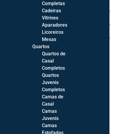
Completas
Cadeiras
HALL / ESCRITÓRIO
Vitrines
DECORAÇÃO
Aparadores
Licoreiros
COLCHÕES | ESTRADOS | ALMOFADAS
Mesas
Quartos
QUEM SOMOS
Quartos de
Casal
ALMA MOBILADA
Completos
Quartos
OS NOSSOS SERVIÇOS
Juvenis
Completos
Camas de
Casal
Camas
Home
/
Mobiliário
/
Sala de Estar
/ Sala de Estar Lux
Juvenis
Camas
Estofadas