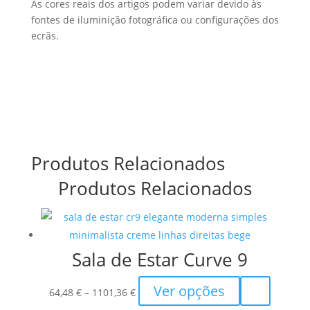
As cores reais dos artigos podem variar devido às
fontes de iluminição fotográfica ou configurações dos
ecrãs.
Produtos Relacionados
Produtos Relacionados
Sala de Estar Curve 9
Price
This
Ver opções
64,48
€
–
1101,36
€
range:
product