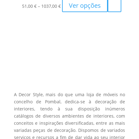
the
Price
This
Ver opções
51,00
€
–
1037,00
€
product
range:
product
page
51,00 €
has
through
multiple
1037,00 €
variants.
The
options
may
be
chosen
on
the
A Decor Style, mais do que uma loja de móveis no
product
concelho de Pombal, dedica-se à decoração de
interiores, tendo à sua disposição inúmeros
page
catálogos de diversos ambientes de interiores, com
conceitos e inspirações diversificadas, entre as mais
variadas peças de decoração. Dispomos de variados
serviços e recursos a fim de dar vida ao seu interior