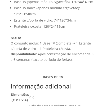
Base Tv (apenas módulo c/gavetão): 120*44*40cm
Base Tv baixa (apenas módulo c/gavetão):
120*31*40cm
Estante c/porta de vidro: 74*120*34cm
Prateleira c/costa: 120*24*15cm
NOTA:
O conjunto inclui: 1 Base TV (completa) + 1 Estante
c/porta de vidro + 1 Prateleira c/costa.
Disponibilidade:
Após confirmação de encomenda 5
a 6 semanas (exceto período de férias).
BASES DE TV
Informação adicional
Dimensões
n.d.
(C x L x A)
Sala de Estar (Conjunto), Base TV