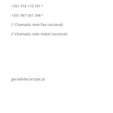
+351 916 110 741 ²
+351 967 561 348 ²
(¹ Chamada rede fixa nacional)
(² Chamada rede móvel nacional)
geral@decorstyle.pt