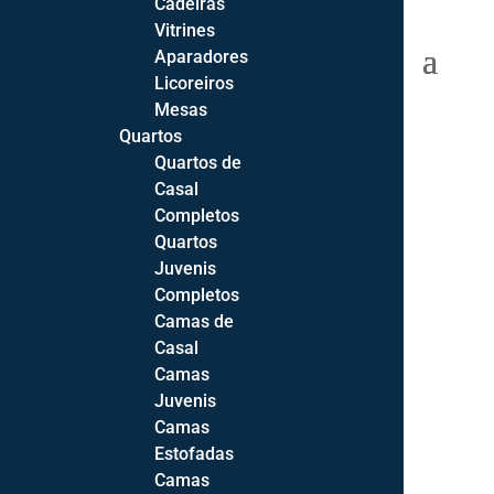
Cadeiras
Vitrines
0 Items
Aparadores
Licoreiros
Mesas
Quartos
Quartos de
Início
Casal
Sofás
Completos
Sofás
Quartos
Cadeirões
Juvenis
Sofás-Cama
Completos
Sofás de Canto
Camas de
Casal
Sofá 2 Lugares
Camas
Sofá 3 Lugares
Juvenis
Sofá Chaise-longue
Camas
Todos os Sofás
Estofadas
Camas
Extras