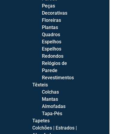
Aparadores
Peças
Cristaleiras
Decorativas
Mesas de Jantar
Floreiras
Mesas de Jantar Fixas
Plantas
Mesas de Jantar Extensíveis
Quadros
Espelhos
Salas
Espelhos
Salas de Estar Completas
Redondos
Salas de Jantar Completas
Relógios de
Parede
Revestimentos
Têxteis
Colchas
Quartos
Mantas
Almofadas
Camas
Tapa-Pés
Camas Estofadas
Tapetes
Camas de Bébé
Colchões | Estrados |
Camas Juvenis