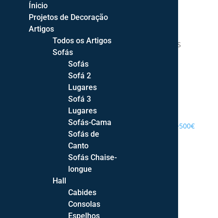
Ínicio
Projetos de Decoração
Artigos
Todos os Artigos
DECOR STYLE | DECORAÇÃO DE INTERIORES
Sofás
Sofás
Sofá 2
Lugares
Sofá 3
PROJETOS DE DECORAÇÃO
Lugares
Sofás-Cama
ENTREGA GRATUITA PORTUGAL CONTINENTAL >500€
Sofás de
Canto
Sofás Chaise-
longue
Hall
Cabides
Consolas
Espelhos