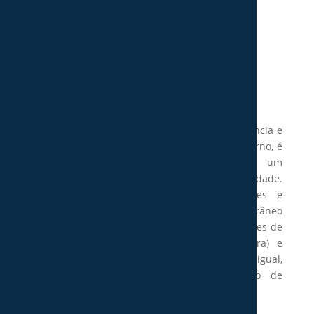
Sala de Estar Curve 10
Price
64,48
€
–
1531,92
€
range:
64,48 €
A Sala de Estar Curve 10 é um retiro de elegância e
through
comodidade. O seu mobiliário de design moderno, é
1531,92 €
meticulosamente projetado a proporcionar um
equilíbrio harmonioso entre estética e praticidade.
Notável pelas suas linhas direitas, simples e
minimalistas, oferece um ambiente contemporâneo
e opulento. Dispõe de uma variedade de opções de
acabamento, melaminas (carvalho e nogueira) e
lacados, que permitem a personalização sem igual,
facilitando a adaptação a qualquer estilo de
decoração.