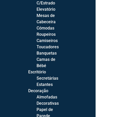
C/Estrado
Com Arrumação
Elevatório
Relaxes Elétricos
Mesas de
Cabeceira
Cómodas
Roupeiros
Camiseiros
Salas
Toucadores
Sala de Estar
Banquetas
Sofás
Camas de
Cadeirões
Bébé
Bases TV
Escritório
Licoreiros
Secretárias
Estantes
Prateleiras
Decoração
Mesas de Centro
Almofadas
Decorativas
Sala de Jantar
Papel de
Cadeiras
Parede