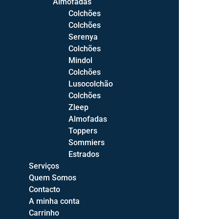
Almofadas
Camas de Casal
Colchões
Camas Compactas
Colchões
Camas C/Estrado Elevatório
Serenya
Sommiers
Colchões
Cabeceiras de Cama
Mindol
Colchões
Elementos
Lusocolchão
Mesas de Cabeceira
Colchões
Cómodas
Zleep
Camiseiros
Almofadas
Toppers
Roupeiros
Sommiers
Espelhos
Estrados
Toucadores
Serviços
Quem Somos
Quartos
Contacto
Quartos Bébé
A minha conta
Quartos Juvenis
Carrinho