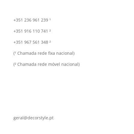
+351 236 961 239 ¹
+351 916 110 741 ²
+351 967 561 348 ²
(¹ Chamada rede fixa nacional)
(² Chamada rede móvel nacional)
geral@decorstyle.pt