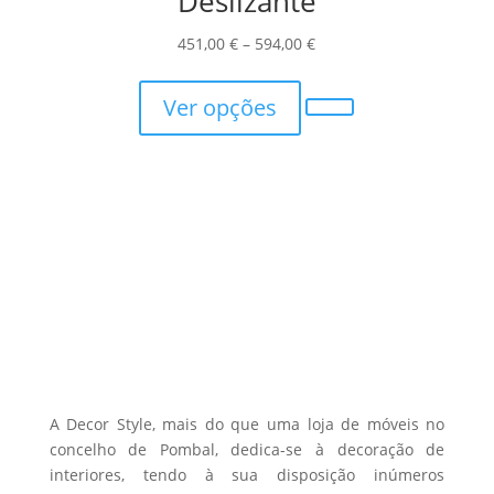
Deslizante
Price
451,00
€
–
594,00
€
This
range:
product
451,00 €
Ver opções
has
through
multiple
594,00 €
variants.
The
options
may
be
chosen
on
the
product
A Decor Style, mais do que uma loja de móveis no
page
concelho de Pombal, dedica-se à decoração de
interiores, tendo à sua disposição inúmeros