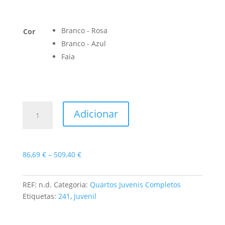
Branco - Rosa
Cor
Branco - Azul
Faia
Quantidade
Adicionar
de
Quarto
Juvenil
Play
Price
86,69
€
–
509,40
€
range:
86,69 €
REF:
n.d.
Categoria:
Quartos Juvenis Completos
through
Etiquetas:
241
,
Juvenil
509,40 €