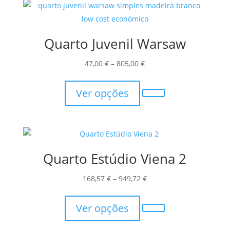
variants.
page
The
options
Quarto Juvenil Warsaw
may
be
Price
47,00
€
–
805,00
€
chosen
This
range:
on
product
47,00 €
Ver opções
the
has
through
product
multiple
805,00 €
page
variants.
The
Quarto Estúdio Viena 2
options
may
Price
168,57
€
–
949,72
€
be
This
range:
chosen
product
168,57 €
Ver opções
on
has
through
the