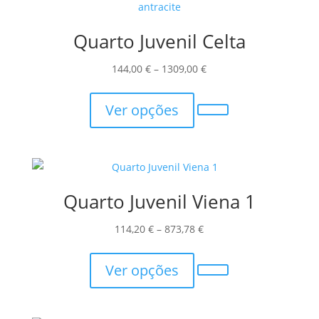
Quarto Juvenil Celta
Price
144,00
€
–
1309,00
€
This
range:
product
144,00 €
Ver opções
has
through
multiple
1309,00 €
variants.
The
Quarto Juvenil Viena 1
options
may
Price
114,20
€
–
873,78
€
be
This
range:
chosen
product
114,20 €
Ver opções
on
has
through
the
multiple
873,78 €
product