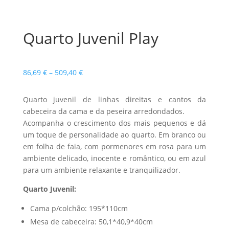
Quarto Juvenil Play
Price
86,69
€
–
509,40
€
range:
86,69 €
Quarto juvenil de linhas direitas e cantos da
through
cabeceira da cama e da peseira arredondados.
509,40 €
Acompanha o crescimento dos mais pequenos e dá
um toque de personalidade ao quarto. Em branco ou
em folha de faia, com pormenores em rosa para um
ambiente delicado, inocente e romântico, ou em azul
para um ambiente relaxante e tranquilizador.
Quarto Juvenil:
Cama p/colchão: 195*110cm
Mesa de cabeceira: 50,1*40,9*40cm