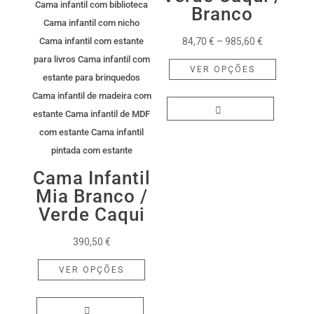
Branco
Price
84,70
€
–
985,60
€
range:
This
VER OPÇÕES
84,70 €
product
through
has
985,60 €
multiple
variants.
The
options
Cama Infantil
may
Mia Branco /
be
Verde Caqui
chosen
on
390,50
€
This
the
VER OPÇÕES
product
product
has
page
multiple