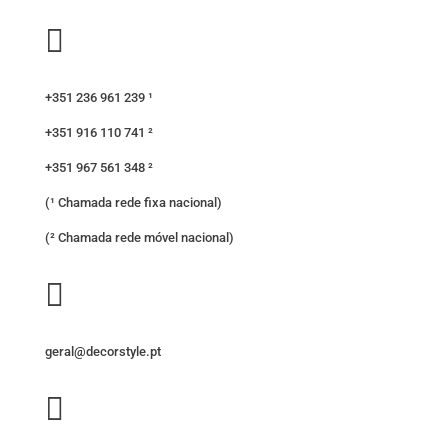

+351 236 961 239 ¹
+351 916 110 741 ²
+351 967 561 348 ²
(¹ Chamada rede fixa nacional)
(² Chamada rede móvel nacional)

geral@decorstyle.pt
