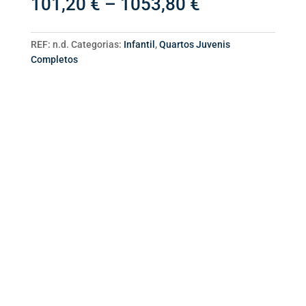
Price
101,20
€
–
1053,80
€
Pora
range:
Verde
101,20 €
Caqui
through
REF:
n.d.
Categorias:
Infantil
,
Quartos Juvenis
/
1053,80 €
Completos
Branco