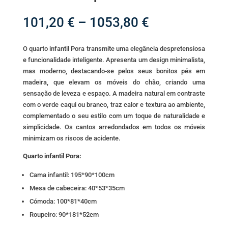
Price
101,20
€
–
1053,80
€
range:
101,20 €
O quarto infantil Pora transmite uma elegância despretensiosa
through
e funcionalidade inteligente. Apresenta um design minimalista,
1053,80 €
mas moderno, destacando-se pelos seus bonitos pés em
madeira, que elevam os móveis do chão, criando uma
sensação de leveza e espaço. A madeira natural em contraste
com o verde caqui ou branco, traz calor e textura ao ambiente,
complementado o seu estilo com um toque de naturalidade e
simplicidade. Os cantos arredondados em todos os móveis
minimizam os riscos de acidente.
Quarto infantil Pora:
Cama infantil: 195*90*100cm
Mesa de cabeceira: 40*53*35cm
Cómoda: 100*81*40cm
Roupeiro: 90*181*52cm