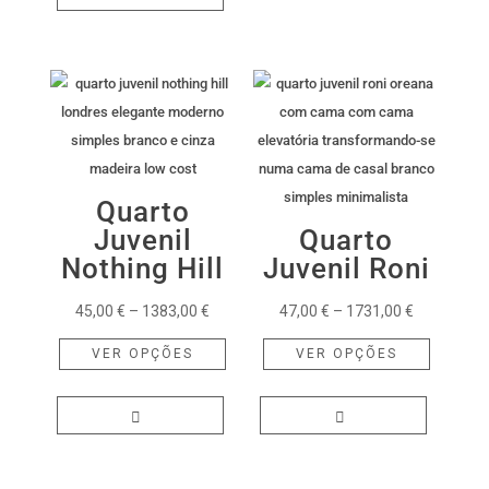
variants.
The
options
may
be
chosen
on
Quarto
the
Juvenil
Quarto
product
Nothing Hill
Juvenil Roni
page
Price
Price
45,00
€
–
1383,00
€
47,00
€
–
1731,00
€
range:
This
range:
This
VER OPÇÕES
VER OPÇÕES
45,00 €
product
47,00 €
product
through
has
through
has
1383,00 €
multiple
1731,00 €
multiple
variants.
variants.
The
The