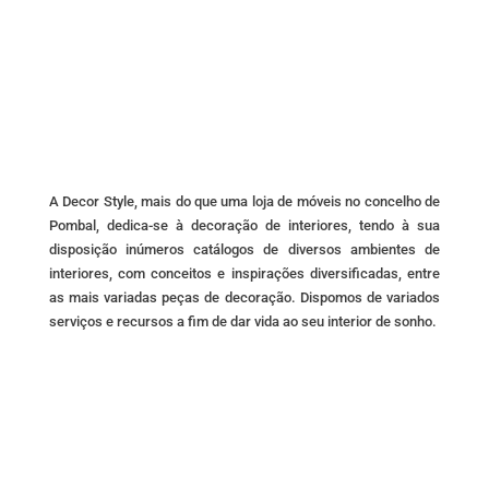
may
be
chosen
on
the
product
page
A Decor Style, mais do que uma loja de móveis no concelho de
Pombal, dedica-se à decoração de interiores, tendo à sua
disposição inúmeros catálogos de diversos ambientes de
interiores, com conceitos e inspirações diversificadas, entre
as mais variadas peças de decoração. Dispomos de variados
serviços e recursos a fim de dar vida ao seu interior de sonho.